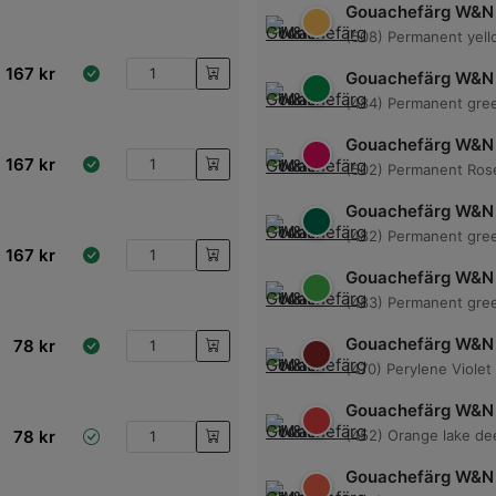
Gouachefärg W&N
(508) Permanent yel
167
kr
Gouachefärg W&N
(484) Permanent gre
Gouachefärg W&N
167
kr
(502) Permanent Ros
Gouachefärg W&N
(482) Permanent gre
167
kr
Gouachefärg W&N
(483) Permanent gree
Gouachefärg W&N
78
kr
(470) Perylene Violet
Gouachefärg W&N
78
kr
(452) Orange lake de
Gouachefärg W&N