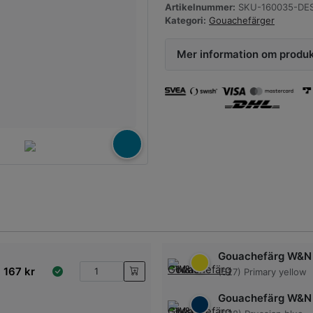
Artikelnummer:
SKU-160035-DES
Kategori:
Gouachefärger
Mer information om produ
Gouachefärg W&N
167
kr
(527) Primary yellow
Gouachefärg W&N