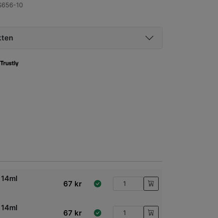
656-10
kten
 14ml
67
kr
 14ml
67
kr