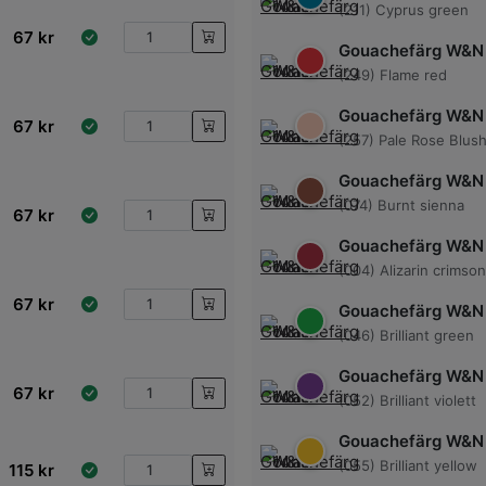
(211) Cyprus green
67
kr
Gouachefärg W&N
(249) Flame red
Gouachefärg W&N
67
kr
(257) Pale Rose Blus
Gouachefärg W&N
(074) Burnt sienna
67
kr
Gouachefärg W&N
(004) Alizarin crimson
67
kr
Gouachefärg W&N
(046) Brilliant green
Gouachefärg W&N
67
kr
(052) Brilliant violett
Gouachefärg W&N
(055) Brilliant yellow
115
kr