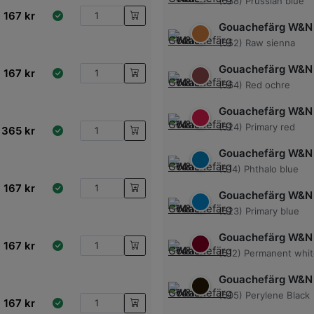
(538) Prussian blue
167
kr
Gouachefärg W&N
(552) Raw sienna
Gouachefärg W&N
167
kr
(564) Red ochre
Gouachefärg W&N
(524) Primary red
365
kr
Gouachefärg W&N
(514) Phthalo blue
167
kr
Gouachefärg W&N
(523) Primary blue
Gouachefärg W&N
167
kr
(512) Permanent whi
Gouachefärg W&N
(505) Perylene Black
167
kr