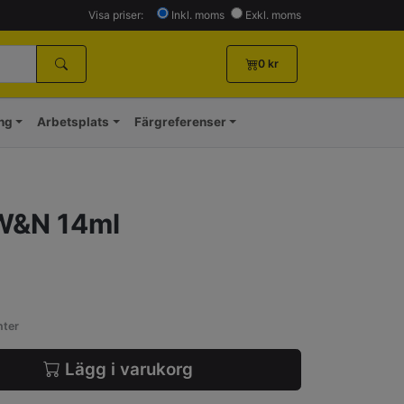
Visa priser:
Inkl. moms
Exkl. moms
0
kr
ing
Arbetsplats
Färgreferenser
W&N 14ml
nter
Lägg i varukorg