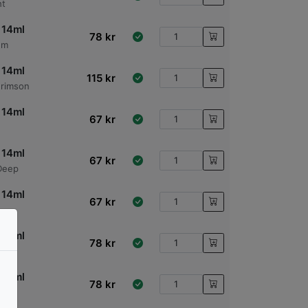
ht
 14ml
78
kr
um
 14ml
115
kr
Crimson
 14ml
67
kr
 14ml
67
kr
Deep
 14ml
67
kr
 14ml
78
kr
 14ml
78
kr