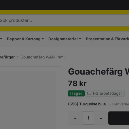
Papper & Kartong
Designmaterial
Presentation & Förvar
efärger
Gouachefärg W&N 14ml
Gouachefärg 
78
kr
I lager
1-3 arbetsdagar
(656) Turquoise blue
Fler varia
−
+