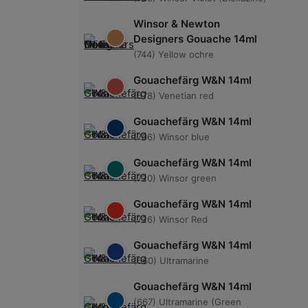
Winsor & Newton
Designers Gouache 14ml
(744) Yellow ochre
Gouachefärg W&N 14ml
(678) Venetian red
Gouachefärg W&N 14ml
(706) Winsor blue
Gouachefärg W&N 14ml
(720) Winsor green
Gouachefärg W&N 14ml
(726) Winsor Red
Gouachefärg W&N 14ml
(660) Ultramarine
Gouachefärg W&N 14ml
(667) Ultramarine (Green