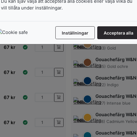
Du kan sjäv välja att acceptera alla cookies eller välja vilka du
Gouachefärg W&N
vill tillåta under inställningar.
(384) Marigold yellow
67
kr
Gouachefärg W&N
(337) Lamp black
Inställningar
Acceptera alla
Gouachefärg W&N
67
kr
(283) Gold
Gouachefärg W&N
(285) Gold ochre
67
kr
Gouachefärg W&N
(322) Indigo
Gouachefärg W&N
67
kr
(327) Intense blue
Gouachefärg W&N
(108) Cadmium Yello
67
kr
Gouachefärg W&N