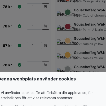
(453) Orange lake lig
78
kr
Gouachefärg W&N
(459) Oxid of chromi
Gouachefärg W&N
78
kr
(466) Perm. Alizarin 
Gouachefärg W&N
(422) Naples yellow
67
kr
Gouachefärg W&N
(425) Naples Yellow 
78
kr
Gouachefärg W&N
(436) Neutral grey
Denna webbplats använder cookies
Gouachefärg W&N
78
kr
(447) Olive green
Vi använder cookies för att förbättra din upplevelse, för
Gouachefärg W&N
statistik och för att visa relevanta annonser.
(369) Linden green
78
kr