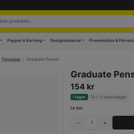
Papper & Kartong
Designmaterial
Presentation & Förvar
Penselset
Graduate Pensel
Graduate Pens
154
kr
I lager
1-3 arbetsdagar
Lh Set
−
+