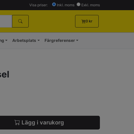
Visa priser:
Inkl. moms
Exkl. moms
0
kr
ing
Arbetsplats
Färgreferenser
el
Lägg i varukorg