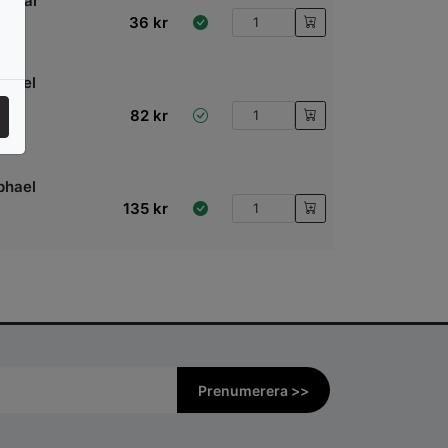
rdhår
36
kr
phael
82
kr
ort
phael
135
kr
Prenumerera >>