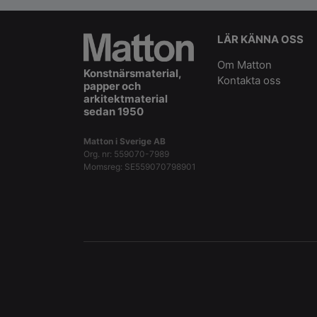
LÄR KÄNNA OSS
Om Matton
Konstnärsmaterial,
Kontakta oss
papper och
arkitektmaterial
sedan 1950
Matton i Sverige AB
Org. nr: 559070-7989
Momsreg: SE559070798901