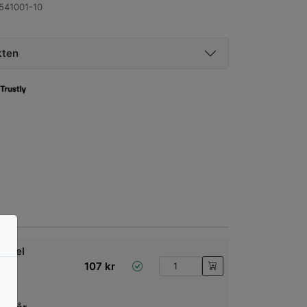
541001-10
kten
phael
107
kr
tl4