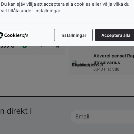
45
kr
Akvarellpensel Må
Du kan sjäv välja att acceptera alla cookies eller välja vilka du
LaVanche 3325
vill tillåta under inställningar.
stl 0
123
kr
Akvarellpensel Ra
Stradivarius
Inställningar
Acceptera alla
8340 Round Extra Sh
Spotter Stl4
399
kr
Akvarellpensel Ra
Stradivarius
8343 Flat Stl8
 direkt i