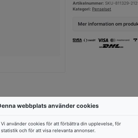
Artikelnummer:
SKU-811329-212
Kategori:
Penselset
Mer information om produ
Denna webbplats använder cookies
Akvarellpensel Ra
129
kr
Stradivarius
Vi använder cookies för att förbättra din upplevelse, för
8342 Curved Tracer S
statistik och för att visa relevanta annonser.