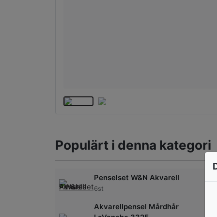
Populärt i denna kategori
Penselset W&N Akvarell
6st
Akvarellpensel Mårdhår