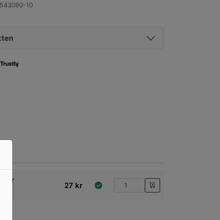
543080-10
kten
ulor
27
kr