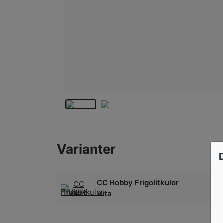
Varianter
CC Hobby Frigolitkulor
Vita