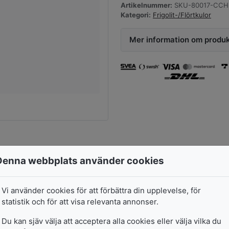
Artikelnummer:
SKU-80017-CCH
Kategori:
Frigolit-/Flörtkulor
Mer information om produ
Denna webbplats använder cookies
CC Hobby Frigolitk
Vi använder cookies för att förbättra din upplevelse, för
25
kr
Vita
statistik och för att visa relevanta annonser.
Du kan sjäv välja att acceptera alla cookies eller välja vilka du