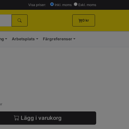
Visa priser:
Inkl. moms
Exkl. moms
0
kr
ing
Arbetsplats
Färgreferenser
er
Lägg i varukorg