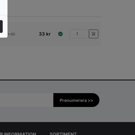
33
kr
 20+30+40
Prenumerera >>
R INFORMATION
SORTIMENT