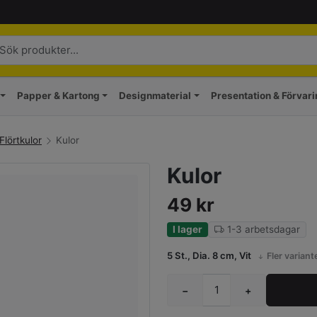
Papper & Kartong
Designmaterial
Presentation & Förvar
/Flörtkulor
Kulor
Kulor
49
kr
I lager
1-3 arbetsdagar
5 St., Dia. 8 cm, Vit
Fler variant
−
+