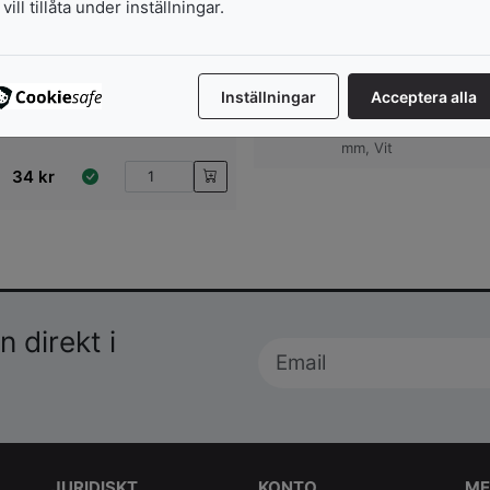
vill tillåta under inställningar.
Inställningar
Acceptera alla
Kulor
112
kr
1 Förp., 12 St., Dia.
mm, Vit
34
kr
 direkt i
JURIDISKT
KONTO
ME