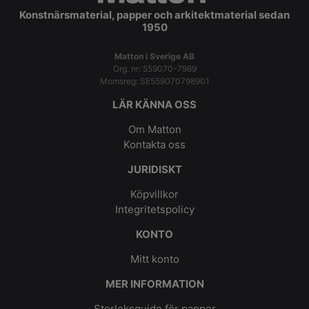
Konstnärsmaterial, papper och arkitektmaterial sedan
1950
Matton i Sverige AB
Org. nr: 559070-7989
Momsreg: SE559070798901
LÄR KÄNNA OSS
Om Matton
Kontakta oss
JURIDISKT
Köpvillkor
Integritetspolicy
KONTO
Mitt konto
MER INFORMATION
Storleksguide för papper