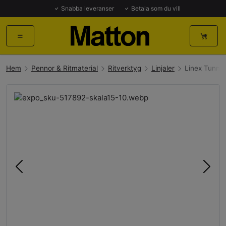
Snabba leveranser
Betala som du vill
Hem
Pennor & Ritmaterial
Ritverktyg
Linjaler
Linex Tunn St
Föregående
Näst