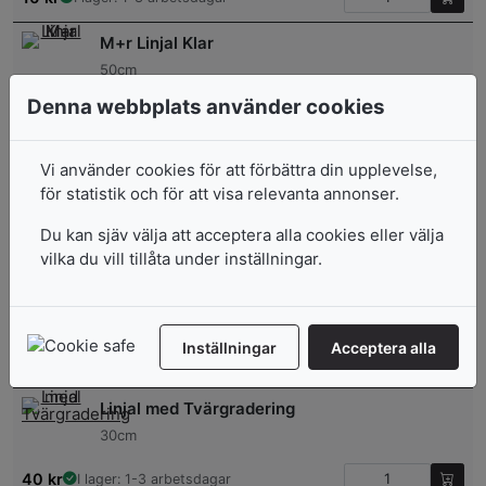
M+r Linjal Klar
50cm
Denna webbplats använder cookies
37
kr
I lager: 1-3 arbetsdagar
Staedtler Linjal Metall
Vi använder cookies för att förbättra din upplevelse,
15cm
för statistik och för att visa relevanta annonser.
40
kr
I lager: 1-3 arbetsdagar
Du kan sjäv välja att acceptera alla cookies eller välja
vilka du vill tillåta under inställningar.
Linjal med Tvärgradering
50cm
Inställningar
Acceptera alla
55
kr
I lager: 1-3 arbetsdagar
Linjal med Tvärgradering
30cm
40
kr
I lager: 1-3 arbetsdagar