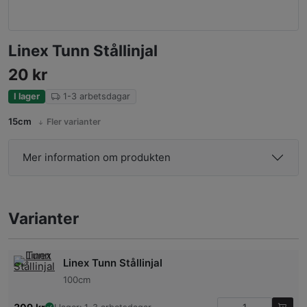
Linex Tunn Stållinjal
20
kr
I lager
1-3 arbetsdagar
15cm
Fler varianter
Mer information om produkten
Varianter
Linex Tunn Stållinjal
100cm