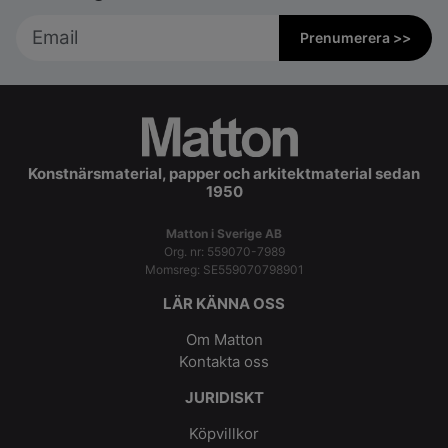
Prenumerera >>
Konstnärsmaterial, papper och arkitektmaterial sedan
1950
Matton i Sverige AB
Org. nr: 559070-7989
Momsreg: SE559070798901
LÄR KÄNNA OSS
Om Matton
Kontakta oss
JURIDISKT
Köpvillkor