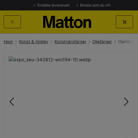
Snabba leveranser
Betala som du vill
Hem
Konst & Hobby
Konstnärsfärger
Oljefärger
Oljefärg 
Föregående
Näst