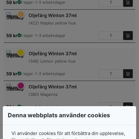
59
kr
I lager: 1-3 arbetsdagar
Oljefärg Winton 37ml
(422) Naples yellow hue
59
kr
I lager: 1-3 arbetsdagar
Oljefärg Winton 37ml
(346) Lemon yellow hue
59
kr
I lager: 1-3 arbetsdagar
Oljefärg Winton 37ml
(380) Magenta
59
kr
I lager: 1-3 arbetsdagar
Denna webbplats använder cookies
Oljefärg Winton 37ml
(317) Indian red
Vi använder cookies för att förbättra din upplevelse,