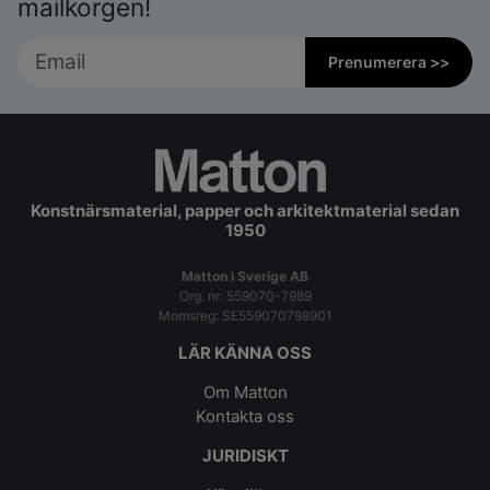
mailkorgen!
Prenumerera >>
Konstnärsmaterial, papper och arkitektmaterial sedan
1950
Matton i Sverige AB
Org. nr: 559070-7989
Momsreg: SE559070798901
LÄR KÄNNA OSS
Om Matton
Kontakta oss
JURIDISKT