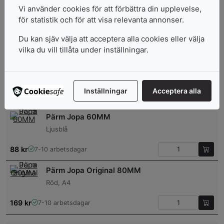
Vi använder cookies för att förbättra din upplevelse,
Pärm Jopa Original 60MM
för statistik och för att visa relevanta annonser.
grå
Du kan sjäv välja att acceptera alla cookies eller välja
95
kr
7-10 arbetsdagar
vilka du vill tillåta under inställningar.
Pärm Jopa Original 60MM
Blå
Inställningar
Acceptera alla
95
kr
I lager: 1-3 arbetsdagar
Pärm Jopa 60MM
Ljusblå
88
kr
7-10 arbetsdagar
Pärm Jopa Original 80MM
Röd, A4
169
kr
7-10 arbetsdagar