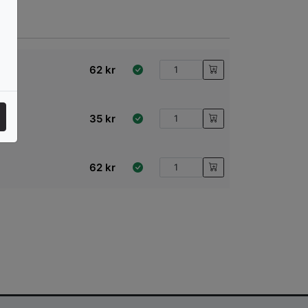
62
kr
Xion
35
kr
62
kr