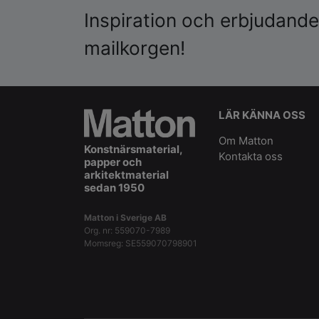
Inspiration och erbjudanden
mailkorgen!
LÄR KÄNNA OSS
Om Matton
Konstnärsmaterial,
Kontakta oss
papper och
arkitektmaterial
sedan 1950
Matton i Sverige AB
Org. nr: 559070-7989
Momsreg: SE559070798901