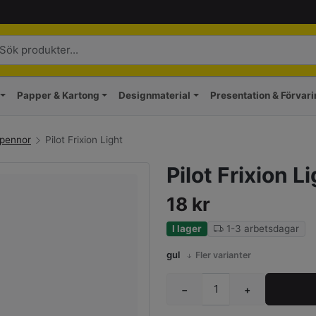
Papper & Kartong
Designmaterial
Presentation & Förvar
 pennor
Pilot Frixion Light
Pilot Frixion L
18
kr
I lager
1-3 arbetsdagar
gul
Fler varianter
−
+