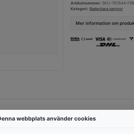
Artikelnummer:
SKU-767844-FRI
Kategori:
Raderbara pennor
Mer information om produ
Denna webbplats använder cookies