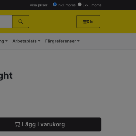
Visa priser:
Inkl. moms
Exkl. moms
0
kr
ing
Arbetsplats
Färgreferenser
ight
Lägg i varukorg