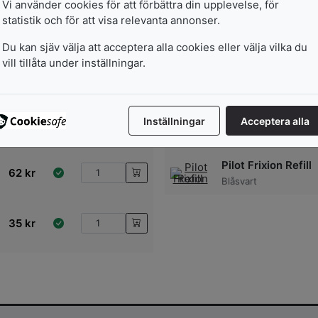
Vi använder cookies för att förbättra din upplevelse, för
statistik och för att visa relevanta annonser.
Du kan sjäv välja att acceptera alla cookies eller välja vilka du
vill tillåta under inställningar.
Pilot Frixion Refill
35
kr
Violett
Gelpenna Pilot Fri
Inställningar
Acceptera alla
Clicker
62
kr
0,7 Grön
Pilot Frixion Refill
62
kr
Blåsvart
35
kr