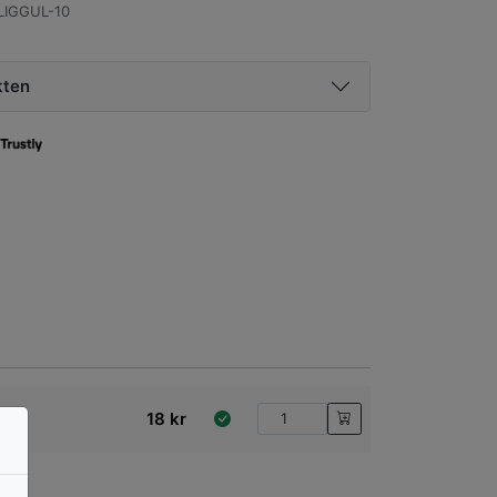
LIGGUL-10
kten
18
kr