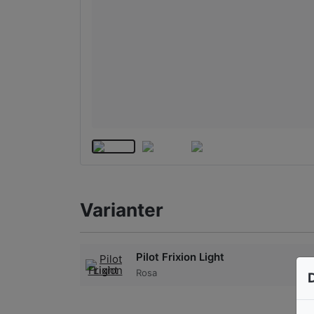
Varianter
Pilot Frixion Light
Rosa