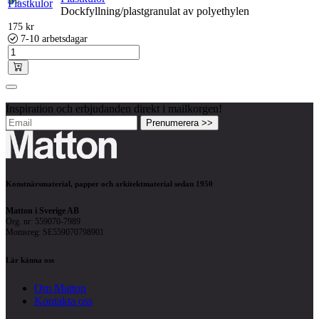
Dockfyllning/plastgranulat av polyethylen
175
kr
7-10 arbetsdagar
Inspiration och erbjudanden direkt i mailkorgen!
Prenumerera >>
Konstnärsmaterial, papper och arkitektmaterial sedan 1950
Matton i Sverige AB
Org. nr: 559070-7989
Momsreg: SE559070798901
Lär känna oss
Om Matton
Kontakta oss