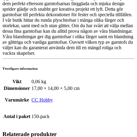
dem perfekt eftersom garntofsarnas färgglada och mjuka design
sprider glädje och snabbt ger kreativa projekt ett lyft. Detta gör
garntofsar till perfekta dekorationer för fester och speciella tillfällen.
I vår butik hittar du runda plyschtofsar i många olika färger och
storlekar, samt med och utan glitter. Om du har svårt att välja mellan
dessa fina garntofsar kan du alltid prova någon av våra blandningar.
Våra blandningar ger dig garntofsar i olika färger samt en blandning
av glittriga och vanliga garntofsar. Oavsett vilken typ av garntofs du
väljer kan du garanterat använda dem till en mängd roliga och
vackra skapelser.
Ytterligare information
Vikt
0,06 kg
Dimensioner
17,00 × 14,00 × 5,00 cm
Varumärke
CC Hobby
Antal i paket
150-pack
Relaterade produkter