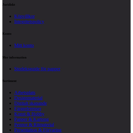
Juridiskt
Köpvillkor
Integritetspolicy
Konto
Mitt konto
Mer information
Storleksguide för papper
Sortiment
Arbetsplats
Designmaterial
Digitalt skapande
Färgreferenser
Konst & Hobby
Papper & Kartong
Pennor & Ritmaterial
Presentation & Förvaring