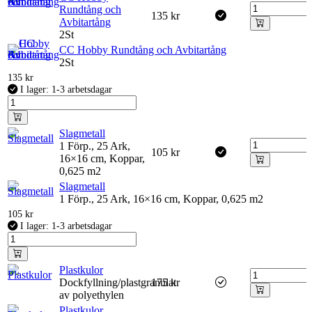
Rundtång och
135
kr
Avbitartång
2St
CC Hobby Rundtång och Avbitartång
2St
135
kr
I lager: 1-3 arbetsdagar
Slagmetall
1 Förp., 25 Ark,
105
kr
16×16 cm, Koppar,
0,625 m2
Slagmetall
1 Förp., 25 Ark, 16×16 cm, Koppar, 0,625 m2
105
kr
I lager: 1-3 arbetsdagar
Plastkulor
Dockfyllning/plastgranulat
175
kr
av polyethylen
Plastkulor