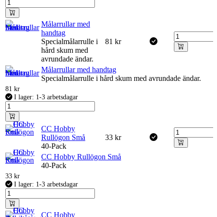
Målarrullar med
handtag
Specialmålarrulle i
81
kr
hård skum med
avrundade ändar.
Målarrullar med handtag
Specialmålarrulle i hård skum med avrundade ändar.
81
kr
I lager: 1-3 arbetsdagar
CC Hobby
Rullögon Små
33
kr
40-Pack
CC Hobby Rullögon Små
40-Pack
33
kr
I lager: 1-3 arbetsdagar
CC Hobby