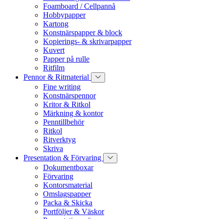
Foamboard / Cellpannå
Hobbypapper
Kartong
Konstnärspapper & block
Kopierings- & skrivarpapper
Kuvert
Papper på rulle
Ritfilm
Pennor & Ritmaterial
Fine writing
Konstnärspennor
Kritor & Ritkol
Märkning & kontor
Penntillbehör
Ritkol
Ritverktyg
Skriva
Presentation & Förvaring
Dokumentboxar
Förvaring
Kontorsmaterial
Omslagspapper
Packa & Skicka
Portföljer & Väskor