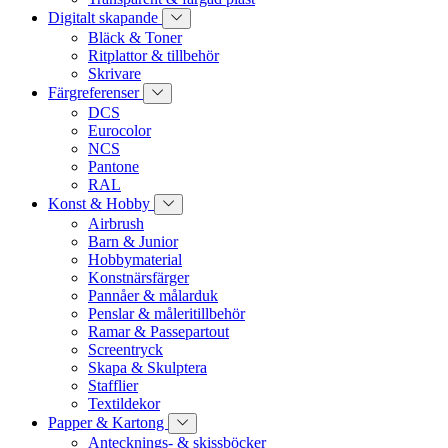
Digitalt skapande
Bläck & Toner
Ritplattor & tillbehör
Skrivare
Färgreferenser
DCS
Eurocolor
NCS
Pantone
RAL
Konst & Hobby
Airbrush
Barn & Junior
Hobbymaterial
Konstnärsfärger
Pannåer & målarduk
Penslar & måleritillbehör
Ramar & Passepartout
Screentryck
Skapa & Skulptera
Stafflier
Textildekor
Papper & Kartong
Antecknings- & skissböcker