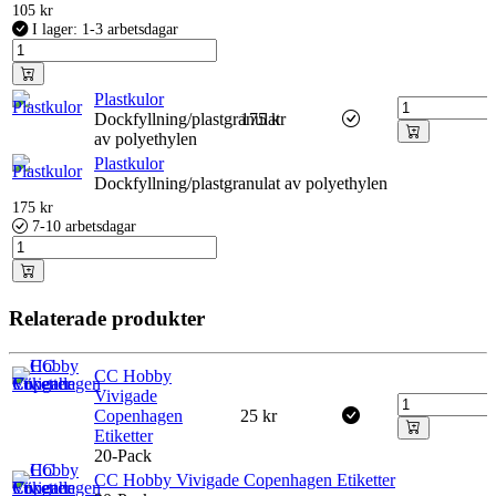
105
kr
I lager: 1-3 arbetsdagar
Plastkulor
Dockfyllning/plastgranulat
175
kr
av polyethylen
Plastkulor
Dockfyllning/plastgranulat av polyethylen
175
kr
7-10 arbetsdagar
Relaterade produkter
CC Hobby
Vivigade
Copenhagen
25
kr
Etiketter
20-Pack
CC Hobby Vivigade Copenhagen Etiketter