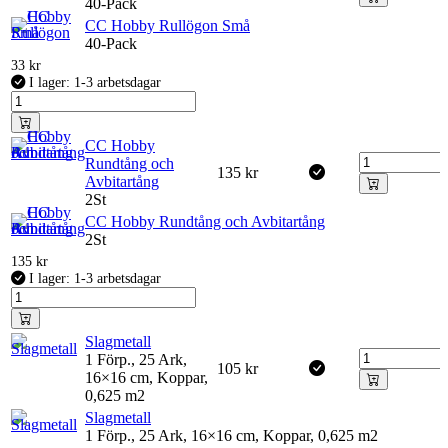
40-Pack
CC Hobby Rullögon Små
40-Pack
33
kr
I lager: 1-3 arbetsdagar
CC Hobby
Rundtång och
135
kr
Avbitartång
2St
CC Hobby Rundtång och Avbitartång
2St
135
kr
I lager: 1-3 arbetsdagar
Slagmetall
1 Förp., 25 Ark,
105
kr
16×16 cm, Koppar,
0,625 m2
Slagmetall
1 Förp., 25 Ark, 16×16 cm, Koppar, 0,625 m2