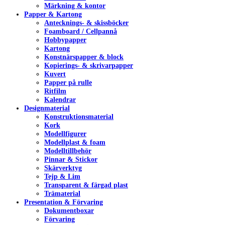
Märkning & kontor
Papper & Kartong
Antecknings- & skissböcker
Foamboard / Cellpannå
Hobbypapper
Kartong
Konstnärspapper & block
Kopierings- & skrivarpapper
Kuvert
Papper på rulle
Ritfilm
Kalendrar
Designmaterial
Konstruktionsmaterial
Kork
Modellfigurer
Modellplast & foam
Modelltillbehör
Pinnar & Stickor
Skärverktyg
Tejp & Lim
Transparent & färgad plast
Trämaterial
Presentation & Förvaring
Dokumentboxar
Förvaring