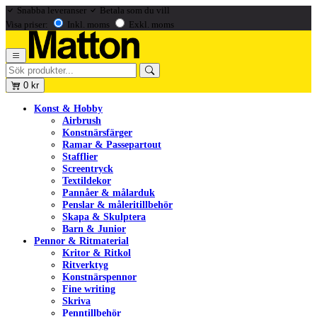
Snabba leveranser
Betala som du vill
Visa priser:
Inkl. moms
Exkl. moms
0
kr
Konst & Hobby
Airbrush
Konstnärsfärger
Ramar & Passepartout
Stafflier
Screentryck
Textildekor
Pannåer & målarduk
Penslar & måleritillbehör
Skapa & Skulptera
Barn & Junior
Pennor & Ritmaterial
Kritor & Ritkol
Ritverktyg
Konstnärspennor
Fine writing
Skriva
Penntillbehör