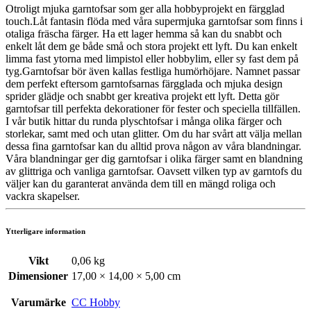
Otroligt mjuka garntofsar som ger alla hobbyprojekt en färgglad
touch.Låt fantasin flöda med våra supermjuka garntofsar som finns i
otaliga fräscha färger. Ha ett lager hemma så kan du snabbt och
enkelt låt dem ge både små och stora projekt ett lyft. Du kan enkelt
limma fast ytorna med limpistol eller hobbylim, eller sy fast dem på
tyg.Garntofsar bör även kallas festliga humörhöjare. Namnet passar
dem perfekt eftersom garntofsarnas färgglada och mjuka design
sprider glädje och snabbt ger kreativa projekt ett lyft. Detta gör
garntofsar till perfekta dekorationer för fester och speciella tillfällen.
I vår butik hittar du runda plyschtofsar i många olika färger och
storlekar, samt med och utan glitter. Om du har svårt att välja mellan
dessa fina garntofsar kan du alltid prova någon av våra blandningar.
Våra blandningar ger dig garntofsar i olika färger samt en blandning
av glittriga och vanliga garntofsar. Oavsett vilken typ av garntofs du
väljer kan du garanterat använda dem till en mängd roliga och
vackra skapelser.
Ytterligare information
Vikt
0,06 kg
Dimensioner
17,00 × 14,00 × 5,00 cm
Varumärke
CC Hobby