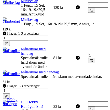
Minibeslag
1 Förp., 15 Set,
129
kr
16×19-19×29,5
mm, Antikguld
Minibeslag
1 Förp., 15 Set, 16×19-19×29,5 mm, Antikguld
129
kr
I lager: 1-3 arbetsdagar
Målarrullar med
handtag
Specialmålarrulle i
81
kr
hård skum med
avrundade ändar.
Målarrullar med handtag
Specialmålarrulle i hård skum med avrundade ändar.
81
kr
I lager: 1-3 arbetsdagar
CC Hobby
Rullögon Små
33
kr