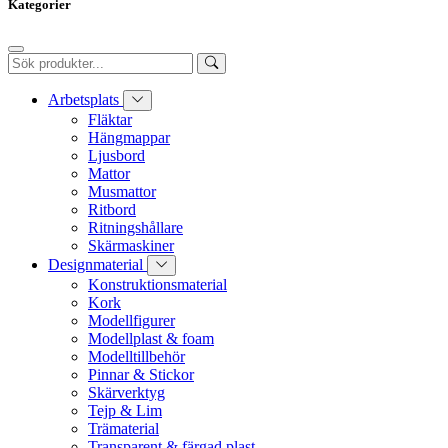
Kategorier
Arbetsplats
Fläktar
Hängmappar
Ljusbord
Mattor
Musmattor
Ritbord
Ritningshållare
Skärmaskiner
Designmaterial
Konstruktionsmaterial
Kork
Modellfigurer
Modellplast & foam
Modelltillbehör
Pinnar & Stickor
Skärverktyg
Tejp & Lim
Trämaterial
Transparent & färgad plast