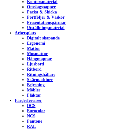
Kontorsmaterial
Omslagspapper
Packa & Skicka
Portföljer & Väskor
Presentationspärmar
Utställningsmaterial
Arbetsplats
Digitalt skapande
Ergonomi
Mattor
Musmattor
Hängmappar
Ljusbord
Ritbord
Ritningshållare
Skärmaskiner
Belysning
Möbler
Fläktar
Färgreferenser
DCS
Eurocolor
NCS
Pantone
RAL