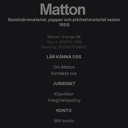
Konstnärsmaterial, papper och arkitektmaterial sedan
1950
Matton i Sverige AB
Org. nr: 559070-7989
Momsreg: SE559070798901
LÄR KÄNNA OSS
Om Matton
Kontakta oss
JURIDISKT
Köpvillkor
Integritetspolicy
KONTO
Mitt konto