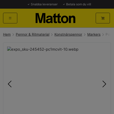
Snabba leveranser
Betala som du vill
Hem
Pennor & Ritmaterial
Konstnärspennor
Markers
Posc
Föregående
Näst