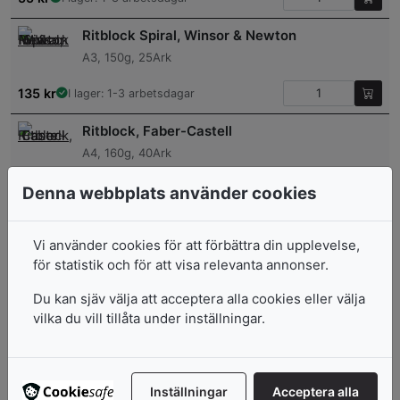
Ritblock Spiral, Winsor & Newton
A3, 150g, 25Ark
135
kr
I lager: 1-3 arbetsdagar
Ritblock, Faber-Castell
A4, 160g, 40Ark
99
kr
I lager: 1-3 arbetsdagar
Denna webbplats använder cookies
Ritpapper
Vi använder cookies för att förbättra din upplevelse,
A3, 100g, 250-Pack
för statistik och för att visa relevanta annonser.
229
kr
I lager: 1-3 arbetsdagar
Du kan sjäv välja att acceptera alla cookies eller välja
vilka du vill tillåta under inställningar.
Daler-Rowney Ritblock
HeavyWeight 220gr A4 25ark
Inställningar
Acceptera alla
112
kr
I lager: 1-3 arbetsdagar