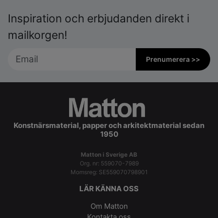
Inspiration och erbjudanden direkt i
mailkorgen!
Prenumerera >>
Konstnärsmaterial, papper och arkitektmaterial sedan
1950
Matton i Sverige AB
Org. nr: 559070-7989
Momsreg: SE559070798901
LÄR KÄNNA OSS
Om Matton
Kontakta oss