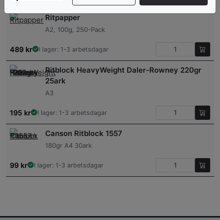
Ritpapper
A2, 100g, 250-Pack
489
kr
I lager: 1-3 arbetsdagar
Ritblock HeavyWeight Daler-Rowney 220gr
25ark
A3
195
kr
I lager: 1-3 arbetsdagar
Canson Ritblock 1557
180gr A4 30ark
99
kr
I lager: 1-3 arbetsdagar