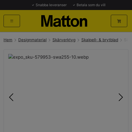
Snabba leveranser
Betala som du vill
Hem
Designmaterial
Skärverktyg
Skalpell- & brytblad
Ska
Föregående
Näst