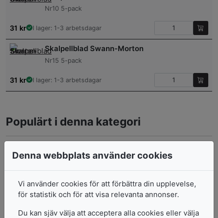
Nr10 5-pack
31
kr
I lager: 1-3 arbetsdagar
Skalpellblad Swann-Morton
Nr15 5-pack
31
kr
I lager: 1-3 arbetsdagar
Populärt i denna kategori
Knivblad Ergokaart Raka10-Pack
Denna webbplats använder cookies
44
kr
I lager: 1-3 arbetsdagar
Vi använder cookies för att förbättra din upplevelse,
Ergokaart Blad till Precisionskniv
för statistik och för att visa relevanta annonser.
Du kan sjäv välja att acceptera alla cookies eller välja
40
kr
I lager: 1-3 arbetsdagar