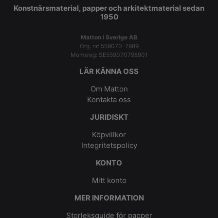
Konstnärsmaterial, papper och arkitektmaterial sedan
1950
Matton i Sverige AB
Org. nr: 559070-7989
Momsreg: SE559070798901
LÄR KÄNNA OSS
Om Matton
Kontakta oss
JURIDISKT
Köpvillkor
Integritetspolicy
KONTO
Mitt konto
MER INFORMATION
Storleksguide för papper