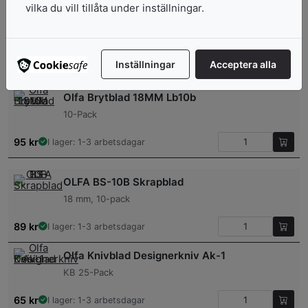
vilka du vill tillåta under inställningar.
Olfa Brytblad 18MM Llb50b
50-Pack
Inställningar
Acceptera alla
349
kr
I lager: 1-3 arbetsdagar
Olfa Brytblad 18MM Lb10b
10-Pack
95
kr
I lager: 1-3 arbetsdagar
OLFA BS-10B Skrapblad
18 mm, 10-pack
89
kr
I lager: 1-3 arbetsdagar
Olfa Knivblad Designerkniv Ak-1
KB 25-Pack
65
kr
I lager: 1-3 arbetsdagar