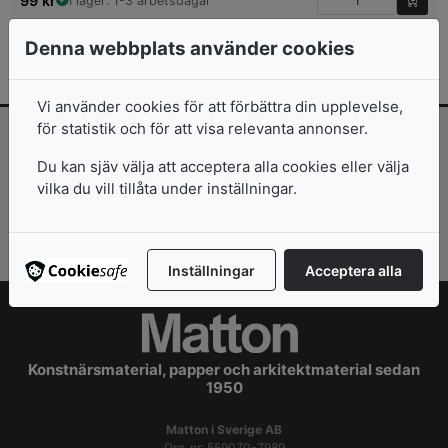
99
kr
I lager: 1-3 arbetsdagar
Denna webbplats använder cookies
Vi använder cookies för att förbättra din upplevelse,
för statistik och för att visa relevanta annonser.
Inspiration och erbjudanden direkt i
Du kan sjäv välja att acceptera alla cookies eller välja
mailkorgen!
vilka du vill tillåta under inställningar.
Prenumerera >>
Inställningar
Acceptera alla
Konstnärsmaterial, papper och arkitektmaterial sedan
1950
Matton i Sverige AB
Org. nr: 559070-7989