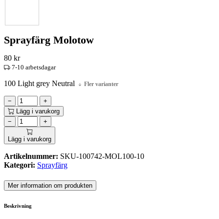
Sprayfärg Molotow
80
kr
7-10 arbetsdagar
100 Light grey Neutral
Fler varianter
−
+
Lägg i varukorg
−
+
Lägg i varukorg
Artikelnummer:
SKU-100742-MOL100-10
Kategori:
Sprayfärg
Mer information om produkten
Beskrivning