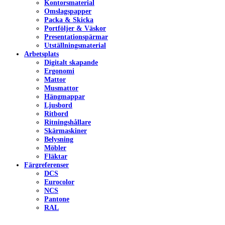
Kontorsmaterial
Omslagspapper
Packa & Skicka
Portföljer & Väskor
Presentationspärmar
Utställningsmaterial
Arbetsplats
Digitalt skapande
Ergonomi
Mattor
Musmattor
Hängmappar
Ljusbord
Ritbord
Ritningshållare
Skärmaskiner
Belysning
Möbler
Fläktar
Färgreferenser
DCS
Eurocolor
NCS
Pantone
RAL