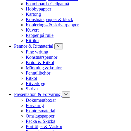
Foamboard / Cellpannå
Hobbypapper
Kartong
Konstnärspapper & block
Kopierings- & skrivarpapper
Kuvert
Papper på rulle
Ritfilm
Pennor & Ritmaterial
Fine writing
Konstnärspennor
Kritor & Ritkol
Märkning & kontor
Penntillbehör
Ritkol
Ritverktyg
Skriva
Presentation & Förvaring
Dokumentboxar
Förvaring
Kontorsmaterial
Omslagspapper
Packa & Skicka
Portföljer & Väskor