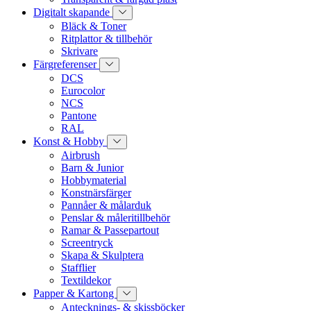
Digitalt skapande
Bläck & Toner
Ritplattor & tillbehör
Skrivare
Färgreferenser
DCS
Eurocolor
NCS
Pantone
RAL
Konst & Hobby
Airbrush
Barn & Junior
Hobbymaterial
Konstnärsfärger
Pannåer & målarduk
Penslar & måleritillbehör
Ramar & Passepartout
Screentryck
Skapa & Skulptera
Stafflier
Textildekor
Papper & Kartong
Antecknings- & skissböcker