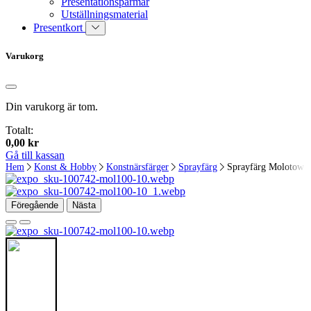
Presentationspärmar
Utställningsmaterial
Presentkort
Varukorg
Din varukorg är tom.
Totalt:
0,00
kr
Gå till kassan
Hem
Konst & Hobby
Konstnärsfärger
Sprayfärg
Sprayfärg Molotow
Föregående
Nästa