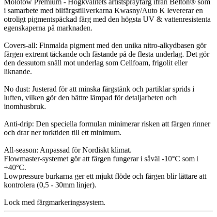
Molotow Premium - Högkvalitets artistsprayfärg ifrån Belton® som
i samarbete med bilfärgstillverkarna Kwasny/Auto K levererar en
otroligt pigmentspäckad färg med den högsta UV & vattenresistenta
egenskaperna på marknaden.
Covers-all: Finmalda pigment med den unika nitro-alkydbasen gör
färgen extremt täckande och fästande på de flesta underlag. Det gör
den dessutom snäll mot underlag som Cellfoam, frigolit eller
liknande.
No dust: Justerad för att minska färgstänk och partiklar sprids i
luften, vilken gör den bättre lämpad för detaljarbeten och
inomhusbruk.
Anti-drip: Den speciella formulan minimerar risken att färgen rinner
och drar ner torktiden till ett minimum.
All-season: Anpassad för Nordiskt klimat.
Flowmaster-systemet gör att färgen fungerar i såväl -10°C som i
+40°C.
Lowpressure burkarna ger ett mjukt flöde och färgen blir lättare att
kontrolera (0,5 - 30mm linjer).
Lock med färgmarkeringssystem.