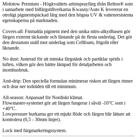
Molotow Premium - Högkvalitets artistsprayfärg ifrån Belton® som
i samarbete med bilfärgstillverkarna Kwasny/Auto K levererar en
otroligt pigmentspäckad färg med den högsta UV & vattenresistenta
egenskaperna på marknaden.
Covers-all: Finmalda pigment med den unika nitro-alkydbasen gör
färgen extremt täckande och fästande på de flesta underlag. Det gör
den dessutom snäll mot underlag som Cellfoam, frigolit eller
liknande.
No dust: Justerad för att minska färgstänk och partiklar sprids i
luften, vilken gör den bättre lämpad för detaljarbeten och
inomhusbruk.
Anti-drip: Den speciella formulan minimerar risken att färgen rinner
och drar ner torktiden till ett minimum.
All-season: Anpassad för Nordiskt klimat.
Flowmaster-systemet gör att färgen fungerar i såväl -10°C som i
+40°C.
Lowpressure burkarna ger ett mjukt flöde och färgen blir lättare att
kontrolera (0,5 - 30mm linjer).
Lock med färgmarkeringssystem.