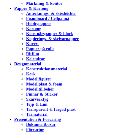
Märkning & kontor
Papper & Kartong
Antecknings- & skissböcker
Foamboard / Cellpannå
Hobbypapper
Kartong
Konstnärspapper & block
Kopierings- & skrivarpapper
Kuvert
Papper på rulle
Ritfilm
Kalendrar
Designmaterial
Konstruktionsmaterial
Kork
Modellfigurer
Modellplast & foam
Modelltillbehör
Pinnar & Stickor
Skärverktyg
Tejp & Lim
Transparent & färgad plast
Trämaterial
Presentation & Förvaring
Dokumentboxar
Förvaring