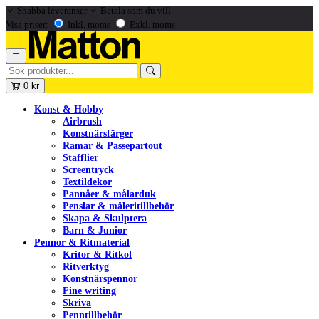
Snabba leveranser
Betala som du vill
Visa priser:
Inkl. moms
Exkl. moms
0
kr
Konst & Hobby
Airbrush
Konstnärsfärger
Ramar & Passepartout
Stafflier
Screentryck
Textildekor
Pannåer & målarduk
Penslar & måleritillbehör
Skapa & Skulptera
Barn & Junior
Pennor & Ritmaterial
Kritor & Ritkol
Ritverktyg
Konstnärspennor
Fine writing
Skriva
Penntillbehör