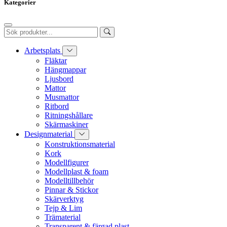
Kategorier
Arbetsplats
Fläktar
Hängmappar
Ljusbord
Mattor
Musmattor
Ritbord
Ritningshållare
Skärmaskiner
Designmaterial
Konstruktionsmaterial
Kork
Modellfigurer
Modellplast & foam
Modelltillbehör
Pinnar & Stickor
Skärverktyg
Tejp & Lim
Trämaterial
Transparent & färgad plast