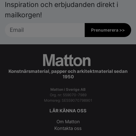
Inspiration och erbjudanden direkt i
mailkorgen!
Prenumerera >>
Konstnärsmaterial, papper och arkitektmaterial sedan
1950
Matton i Sverige AB
Org. nr: 559070-7989
Momsreg: SE559070798901
LÄR KÄNNA OSS
Om Matton
Kontakta oss