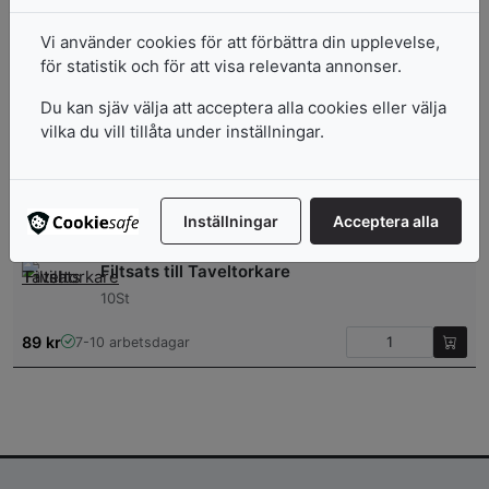
14 000
kr
7-10 arbetsdagar
Vi använder cookies för att förbättra din upplevelse,
Namnskyltar, Klämma och Nål
för statistik och för att visa relevanta annonser.
50-Pack, 40 x 75mm
Du kan sjäv välja att acceptera alla cookies eller välja
vilka du vill tillåta under inställningar.
110
kr
7-10 arbetsdagar
Niceday Taveltorkare Mini Inkl. Penna
Inställningar
Acceptera alla
19
kr
I lager: 1-3 arbetsdagar
Filtsats till Taveltorkare
10St
89
kr
7-10 arbetsdagar