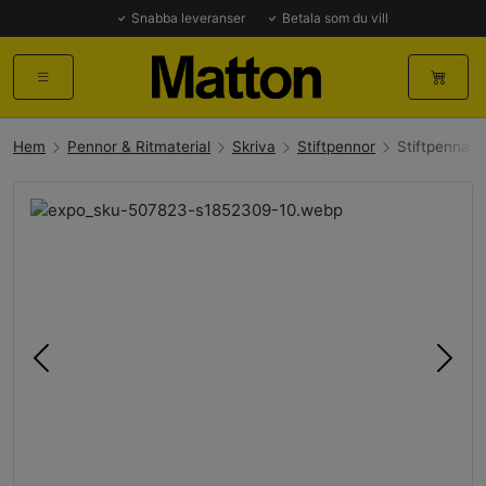
Snabba leveranser
Betala som du vill
Hem
Pennor & Ritmaterial
Skriva
Stiftpennor
Stiftpenna R
Föregående
Näst