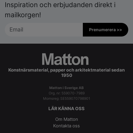
Inspiration och erbjudanden direkt i
mailkorgen!
Prenumerera >>
Konstnärsmaterial, papper och arkitektmaterial sedan
1950
Matton i Sverige AB
Org. nr: 559070-7989
Momsreg: SE559070798901
LÄR KÄNNA OSS
Om Matton
Kontakta oss