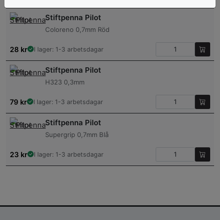
Stiftpenna Pilot
Coloreno 0,7mm Röd
28
kr
I lager: 1-3 arbetsdagar
Stiftpenna Pilot
H323 0,3mm
79
kr
I lager: 1-3 arbetsdagar
Stiftpenna Pilot
Supergrip 0,7mm Blå
23
kr
I lager: 1-3 arbetsdagar