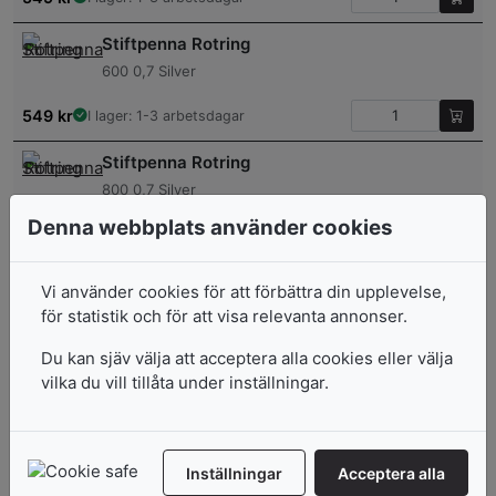
Stiftpenna Rotring
600 0,7 Silver
549
kr
I lager: 1-3 arbetsdagar
Stiftpenna Rotring
800 0,7 Silver
Denna webbplats använder cookies
1 046
kr
7-10 arbetsdagar
Stiftpenna Pilot
Vi använder cookies för att förbättra din upplevelse,
H325 0,5mm
för statistik och för att visa relevanta annonser.
79
kr
I lager: 1-3 arbetsdagar
Du kan sjäv välja att acceptera alla cookies eller välja
vilka du vill tillåta under inställningar.
Staedtler Mars Technico Stiftpenna 780C
2,0mm
Inställningar
Acceptera alla
99
kr
I lager: 1-3 arbetsdagar