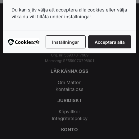
Du kan sjäv välja att acceptera alla cookies eller välja
vilka du vill tillåta under inställningar.
Konstnärsmaterial, papper och arkitektmaterial sedan
1950
Inställningar
Acceptera alla
Matton i Sverige AB
Org. nr: 559070-7989
Momsreg: SE559070798901
LÄR KÄNNA OSS
Om Matton
Kontakta oss
JURIDISKT
Köpvillkor
Integritetspolicy
KONTO