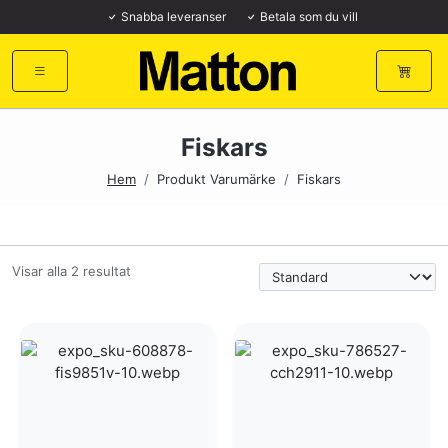
Snabba leveranser
Betala som du vill
Fiskars
Hem
/
Produkt Varumärke
/
Fiskars
Visar alla 2 resultat