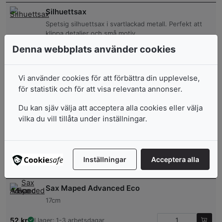
Silhuettsax
Spetsig silhuettsax i svartlackad metall. Perfekt att
klippa detaljer och små motiv
Denna webbplats använder cookies
104
kr
I lager: 1-3 arbetsdagar
Vi använder cookies för att förbättra din upplevelse,
Fiskars Sax Softtouch
för statistik och för att visa relevanta annonser.
16cm
Du kan sjäv välja att acceptera alla cookies eller välja
249
kr
I lager: 1-3 arbetsdagar
vilka du vill tillåta under inställningar.
Dahle Sax Standard
15 cm
Inställningar
Acceptera alla
30
kr
I lager: 1-3 arbetsdagar
Sax Maped Advanced Eco
17cm
52
kr
I lager: 1-3 arbetsdagar