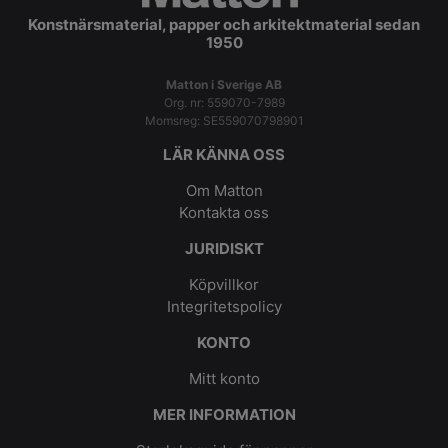
Konstnärsmaterial, papper och arkitektmaterial sedan
1950
Matton i Sverige AB
Org. nr: 559070-7989
Momsreg: SE559070798901
LÄR KÄNNA OSS
Om Matton
Kontakta oss
JURIDISKT
Köpvillkor
Integritetspolicy
KONTO
Mitt konto
MER INFORMATION