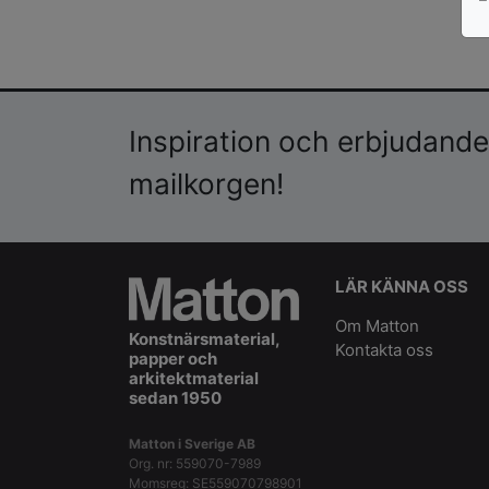
Inspiration och erbjudanden
mailkorgen!
LÄR KÄNNA OSS
Om Matton
Konstnärsmaterial,
Kontakta oss
papper och
arkitektmaterial
sedan 1950
Matton i Sverige AB
Org. nr: 559070-7989
Momsreg: SE559070798901