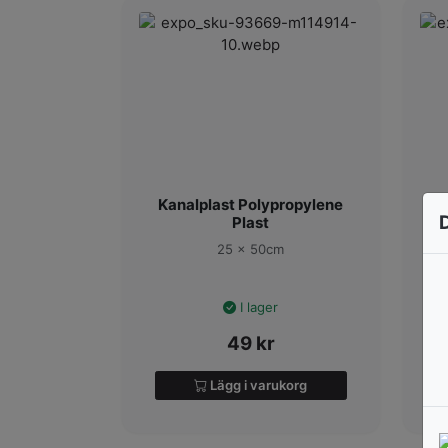
Kanalplast Polypropylene
Plast
25 x 50cm
I lager
49
kr
Lägg i varukorg