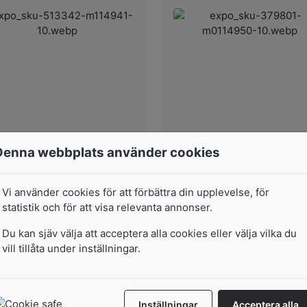
Kanalplast Pp 5MM
Kanalplast Pp 5MM
Denna webbplats använder cookies
Transparent
25 x 50cm
50 x 100cm
Vi använder cookies för att förbättra din upplevelse, för
I lager
statistik och för att visa relevanta annonser.
I lager
69
kr
Du kan sjäv välja att acceptera alla cookies eller välja vilka du
220
kr
vill tillåta under inställningar.
Lägg i varukorg
Lägg i varukorg
Inställningar
Acceptera alla