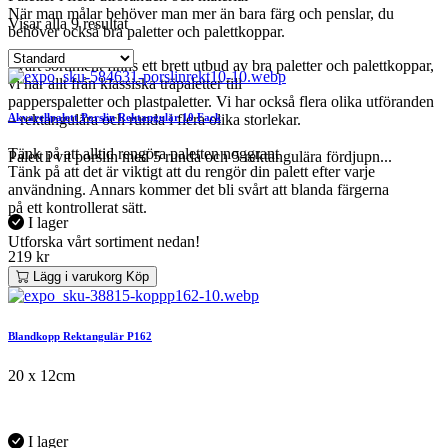
När man målar behöver man mer än bara färg och penslar, du
Visar alla 9 resultat
behöver också bra paletter och palettkoppar.
I vårt sortiment finns ett brett utbud av bra paletter och palettkoppar,
vi har allt från klassiska träpaletter till
papperspaletter och plastpaletter. Vi har också flera olika utföranden
Akvarellpalett Porslin Rektangulär 10 Fack
– rektangulära och runda i flera olika storlekar.
Tänk på att alltid rengöra paletten noggrant
Palett i vit porslin med 5 runda och 5 rektangulära fördjupn...
Tänk på att det är viktigt att du rengör din palett efter varje
användning. Annars kommer det bli svårt att blanda färgerna
på ett kontrollerat sätt.
I lager
Utforska vårt sortiment nedan!
219
kr
Lägg i varukorg
Köp
Blandkopp Rektangulär P162
20 x 12cm
I lager