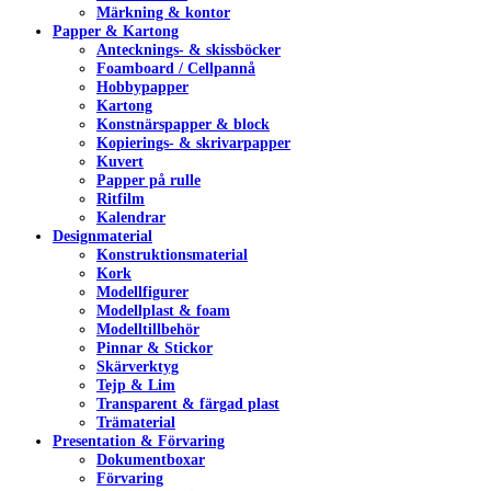
Märkning & kontor
Papper & Kartong
Antecknings- & skissböcker
Foamboard / Cellpannå
Hobbypapper
Kartong
Konstnärspapper & block
Kopierings- & skrivarpapper
Kuvert
Papper på rulle
Ritfilm
Kalendrar
Designmaterial
Konstruktionsmaterial
Kork
Modellfigurer
Modellplast & foam
Modelltillbehör
Pinnar & Stickor
Skärverktyg
Tejp & Lim
Transparent & färgad plast
Trämaterial
Presentation & Förvaring
Dokumentboxar
Förvaring