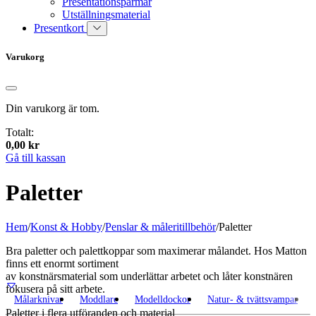
Presentationspärmar
Utställningsmaterial
Presentkort
Varukorg
Din varukorg är tom.
Totalt:
0,00
kr
Gå till kassan
Paletter
Hem
/
Konst & Hobby
/
Penslar & måleritillbehör
/
Paletter
Bra paletter och palettkoppar som maximerar målandet. Hos Matton
finns ett enormt sortiment
av konstnärsmaterial som underlättar arbetet och låter konstnären
fokusera på sitt arbete.
Målarknivar
Moddlare
Modelldockor
Natur- & tvättsvampar
Paletter i flera utföranden och material