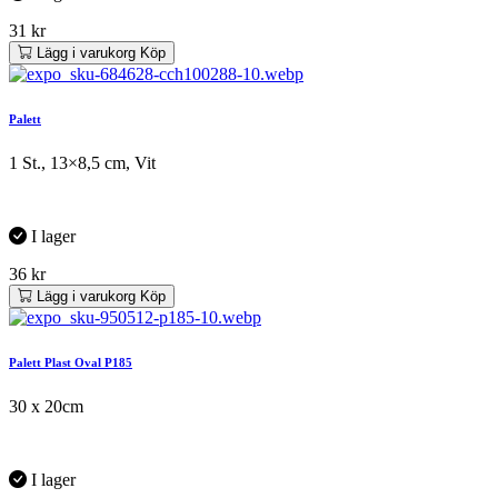
31
kr
Lägg i varukorg
Köp
Palett
1 St., 13×8,5 cm, Vit
I lager
36
kr
Lägg i varukorg
Köp
Palett Plast Oval P185
30 x 20cm
I lager