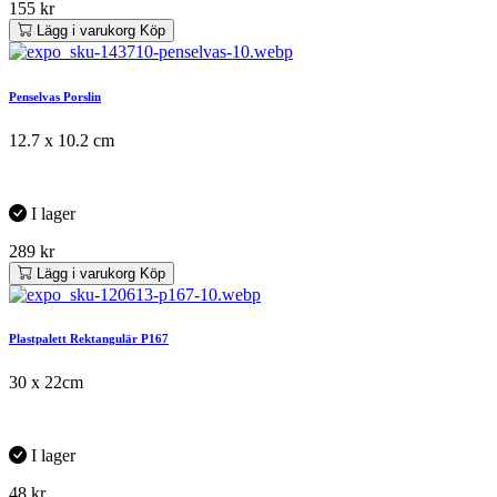
155
kr
Lägg i varukorg
Köp
Penselvas Porslin
12.7 x 10.2 cm
I lager
289
kr
Lägg i varukorg
Köp
Plastpalett Rektangulär P167
30 x 22cm
I lager
48
kr