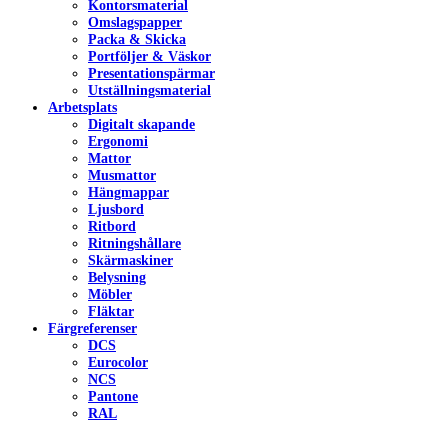
Kontorsmaterial
Omslagspapper
Packa & Skicka
Portföljer & Väskor
Presentationspärmar
Utställningsmaterial
Arbetsplats
Digitalt skapande
Ergonomi
Mattor
Musmattor
Hängmappar
Ljusbord
Ritbord
Ritningshållare
Skärmaskiner
Belysning
Möbler
Fläktar
Färgreferenser
DCS
Eurocolor
NCS
Pantone
RAL