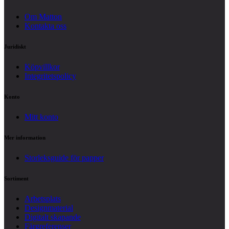
Om Matton
Kontakta oss
Juridiskt
Köpvillkor
Integritetspolicy
Konto
Mitt konto
Mer information
Storleksguide för papper
Sortiment
Arbetsplats
Designmaterial
Digitalt skapande
Färgreferenser