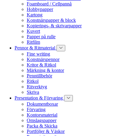
Foamboard / Cellpannå
Hobbypapper
Kartong
Konstnärspapper & block
Kopierings- & skrivarpapper
Kuvert
Papper på rulle
Ritfilm
Pennor & Ritmaterial
Fine writing
Konstnärspennor
Kritor & Ritkol
Märkning & kontor
Penntillbehör
Ritkol
Ritverktyg
Skriva
Presentation & Förvaring
Dokumentboxar
Förvaring
Kontorsmaterial
Omslagspapper
Packa & Skicka
Portföljer & Väskor