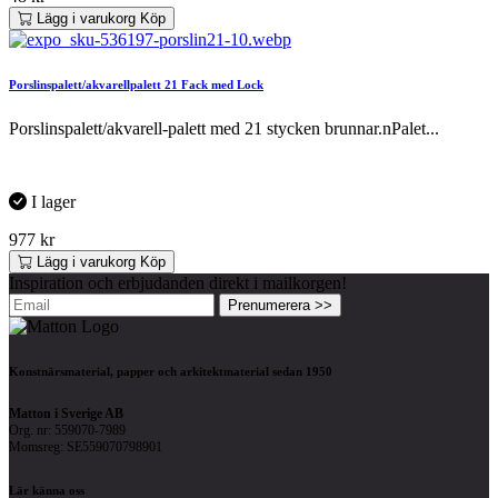
Lägg i varukorg
Köp
Porslinspalett/akvarellpalett 21 Fack med Lock
Porslinspalett/akvarell-palett med 21 stycken brunnar.nPalet...
I lager
977
kr
Lägg i varukorg
Köp
Inspiration och erbjudanden direkt i mailkorgen!
Prenumerera >>
Konstnärsmaterial, papper och arkitektmaterial sedan 1950
Matton i Sverige AB
Org. nr: 559070-7989
Momsreg: SE559070798901
Lär känna oss