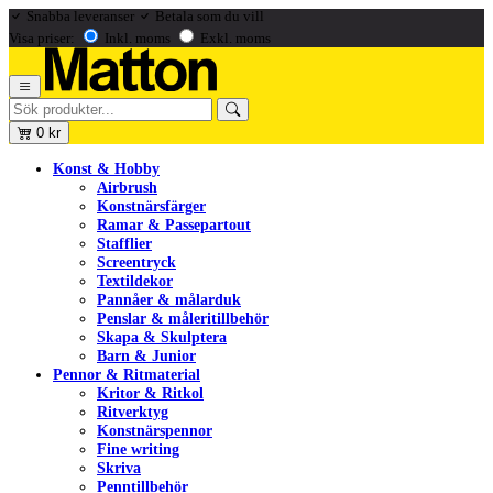
Snabba leveranser
Betala som du vill
Visa priser:
Inkl. moms
Exkl. moms
0
kr
Konst & Hobby
Airbrush
Konstnärsfärger
Ramar & Passepartout
Stafflier
Screentryck
Textildekor
Pannåer & målarduk
Penslar & måleritillbehör
Skapa & Skulptera
Barn & Junior
Pennor & Ritmaterial
Kritor & Ritkol
Ritverktyg
Konstnärspennor
Fine writing
Skriva
Penntillbehör