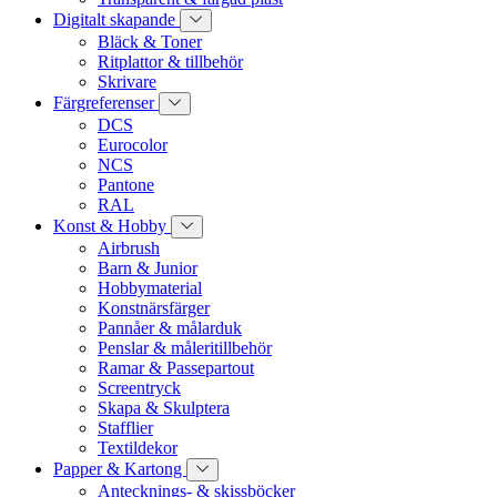
Digitalt skapande
Bläck & Toner
Ritplattor & tillbehör
Skrivare
Färgreferenser
DCS
Eurocolor
NCS
Pantone
RAL
Konst & Hobby
Airbrush
Barn & Junior
Hobbymaterial
Konstnärsfärger
Pannåer & målarduk
Penslar & måleritillbehör
Ramar & Passepartout
Screentryck
Skapa & Skulptera
Stafflier
Textildekor
Papper & Kartong
Antecknings- & skissböcker