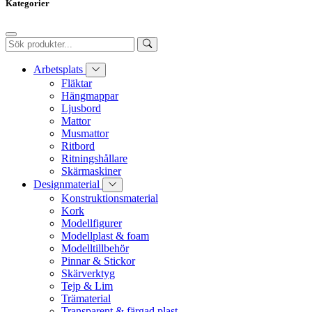
Kategorier
Arbetsplats
Fläktar
Hängmappar
Ljusbord
Mattor
Musmattor
Ritbord
Ritningshållare
Skärmaskiner
Designmaterial
Konstruktionsmaterial
Kork
Modellfigurer
Modellplast & foam
Modelltillbehör
Pinnar & Stickor
Skärverktyg
Tejp & Lim
Trämaterial
Transparent & färgad plast