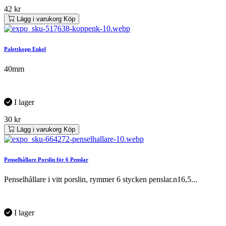
42
kr
Lägg i varukorg
Köp
Palettkopp Enkel
40mm
I lager
30
kr
Lägg i varukorg
Köp
Penselhållare Porslin för 6 Penslar
Penselhållare i vitt porslin, rymmer 6 stycken penslar.n16,5...
I lager