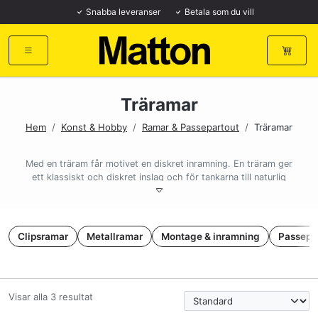
Snabba leveranser
Betala som du vill
Träramar
Hem
/
Konst & Hobby
/
Ramar & Passepartout
/
Träramar
Med en träram får motivet en diskret inramning. En träram ger
ett klassiskt och diskret inslag och för tankarna till naturlig
design.
Matton har ett stort sortiment av träramar i flera olika stilar och
storlekar.
Clipsramar
Metallramar
Montage & inramning
Passepa
Flera storlekar
Våra träramar finns i flera olika storlekar. Två storsäljare är dels
vår träram i 40×40 cm och dels vår träram i 50×70 cm.
Mindre storlekar såsom: 12×12 cm, 15×15 cm, 18×18 cm
Visar alla 3 resultat
Mellanstorlekar såsom: 20×20 cm, 24×24 cm, 30×30 cm,