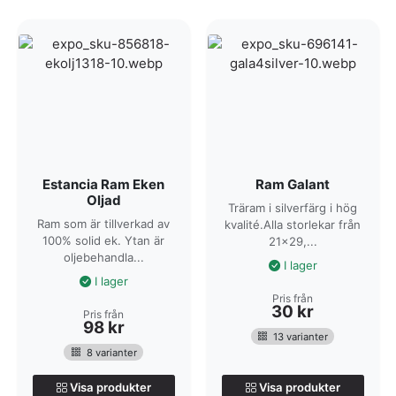
40×40 cm
Större storlekar såsom: 50×50 cm, 50×70 cm
Flera färger
Vi har ett stort sortiment med träramar i flera olika färger och
stilar. Våra träramar i ek, vit och svart är stora kundfavoriter.
Ek
Furu
Vit
Svart
Guld
Estancia Ram Eken
Ram Galant
Oljad
Vill du ha mer inspiration på tavelramar? Här kan du se hela vårt
Träram i silverfärg i hög
utbud av ramar. Vi har exempelvis både metallramar och
Ram som är tillverkad av
kvalité.Alla storlekar från
plastramar
100% solid ek. Ytan är
21x29,...
i vårt sortiment.
oljebehandla...
I lager
I lager
Pris från
30
kr
Pris från
98
kr
13 varianter
8 varianter
Visa produkter
Visa produkter