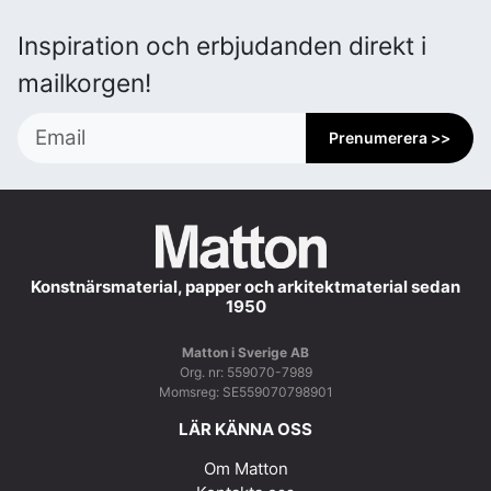
Inspiration och erbjudanden direkt i
mailkorgen!
Prenumerera >>
Konstnärsmaterial, papper och arkitektmaterial sedan
1950
Matton i Sverige AB
Org. nr: 559070-7989
Momsreg: SE559070798901
LÄR KÄNNA OSS
Om Matton