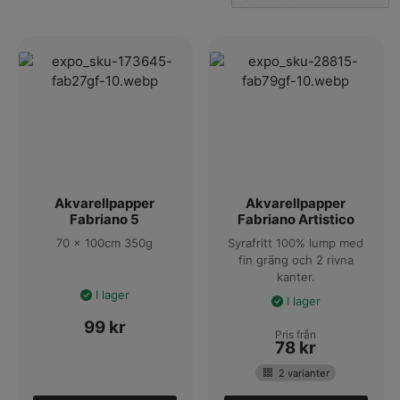
Stort sortiment hos Matton
Här hos oss på Matton hittar du ett stort sortiment av
allväderspapper. Vi har flera varianter och modeller i vårt utbud.
Du hittar bland annat papper från kända tillverkare som
exempelvis Xerox.
Kolla in vårt sortiment nedan och beställ hem nytt papper idag.
Hos oss handlar du alltid med snabba leveranser!
Akvarellpapper
Akvarellpapper
Fabriano 5
Fabriano Artistico
70 x 100cm 350g
Syrafritt 100% lump med
fin gräng och 2 rivna
kanter.
I lager
I lager
99
kr
Pris från
78
kr
2 varianter