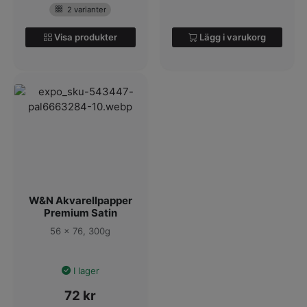
2 varianter
Visa produkter
Lägg i varukorg
W&N Akvarellpapper
Premium Satin
56 x 76, 300g
I lager
72
kr