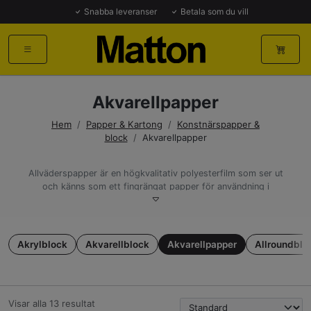
Snabba leveranser
Betala som du vill
Akvarellpapper
Hem
/
Papper & Kartong
/
Konstnärspapper &
block
/
Akvarellpapper
Allväderspapper är en högkvalitativ polyesterfilm som ser ut
och känns som ett fingrängat papper för användning i
laserskrivare, färglaser och kopiatorer. Pappret är 100 procent
vattenfast och passar perfekt för utomhusbruk.
Ett papper med många användningsområden
Akrylblock
Akvarellblock
Akvarellpapper
Allroundblo
Allväderspapper används till: anslagstavlor, hyresgästregister,
hisstavlor, tidtabeller, kartor, våtutrymmen, tvättstugor,
märkning, sjökort, byggarbetsplatser, livsmedelsindustrin,
instruktioner och bruksanvisningar med mera.
Visar alla 13 resultat