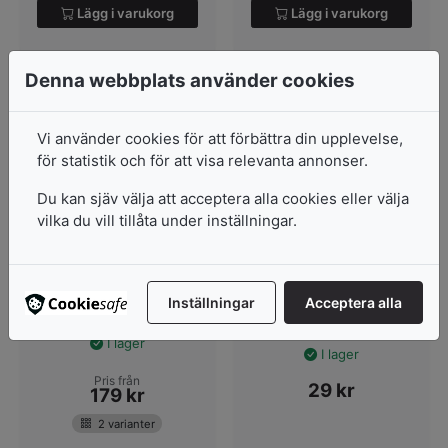
Lägg i varukorg
Lägg i varukorg
Denna webbplats använder cookies
Vi använder cookies för att förbättra din upplevelse,
för statistik och för att visa relevanta annonser.
Du kan sjäv välja att acceptera alla cookies eller välja
vilka du vill tillåta under inställningar.
Npa Akvarellpapper
W&N Akvarellpapper
Classic
PH-neutralt
56 x 76, 300g
akvarellpapper på ark.A4-
Inställningar
Acceptera alla
format. 180 gr.100-pack...
I lager
I lager
Pris från
29
kr
179
kr
2 varianter