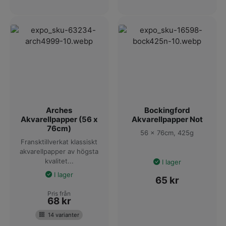
Arches
Bockingford
Akvarellpapper (56 x
Akvarellpapper Not
76cm)
56 x 76cm, 425g
Fransktillverkat klassiskt
akvarellpapper av högsta
kvalitet...
I lager
I lager
65
kr
Pris från
68
kr
14 varianter