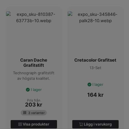
Caran Dache
Cretacolor Grafitset
Grafitstift
13-Set
Technograph grafitstift
av högsta kvalitet.
I lager
I lager
164
kr
Pris från
203
kr
3 varianter
Visa produkter
Lägg i varukorg