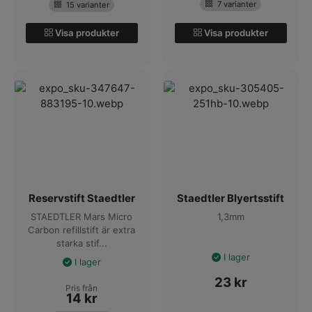
7 varianter
15 varianter
Visa produkter
Visa produkter
Reservstift Staedtler
Staedtler Blyertsstift
STAEDTLER Mars Micro
1,3mm
Carbon refillstift är extra
starka stif...
I lager
I lager
23
kr
Pris från
14
kr