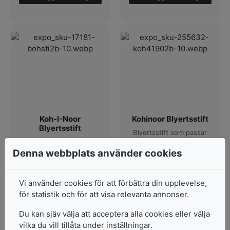
Koh-I-Noor
Kohinoor Blyertsstift
Blyertsstift
Blyertsstift som passar
Blyerts/grafit stift
till 2mm skisspennor.
passande till 5,6mm
Denna webbplats använder cookies
stifthållare.
I lager
I lager
Pris från
Vi använder cookies för att förbättra din upplevelse,
37
kr
för statistik och för att visa relevanta annonser.
Pris från
43
kr
19 varianter
Du kan sjäv välja att acceptera alla cookies eller välja
3 varianter
vilka du vill tillåta under inställningar.