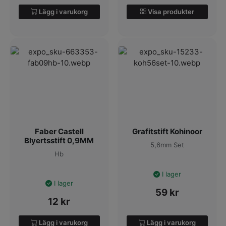
Lägg i varukorg
Visa produkter
Faber Castell
Grafitstift Kohinoor
Blyertsstift 0,9MM
5,6mm Set
Hb
I lager
I lager
59
kr
12
kr
Lägg i varukorg
Lägg i varukorg