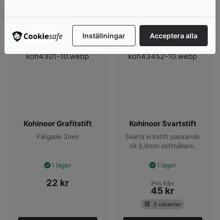
Visa produkter
Visa produkter
Inställningar
Acceptera alla
Kohinoor Grafitstift
Kohinoor Svartstift
Färgade 2mm
Svarta kritstift passande
till 5,6mm stifthållare.
I lager
I lager
22
kr
Pris från
45
kr
3 varianter