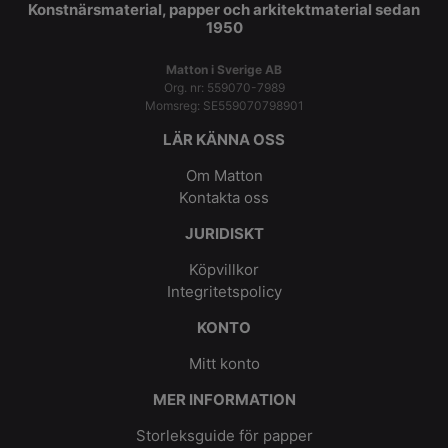
Konstnärsmaterial, papper och arkitektmaterial sedan
1950
Matton i Sverige AB
Org. nr: 559070-7989
Momsreg: SE559070798901
LÄR KÄNNA OSS
Om Matton
Kontakta oss
JURIDISKT
Köpvillkor
Integritetspolicy
KONTO
Mitt konto
MER INFORMATION
Storleksguide för papper