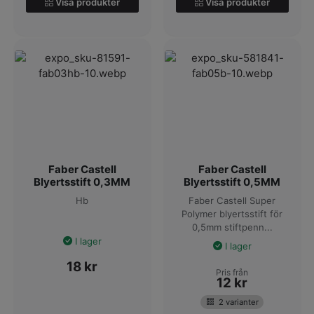
Visa produkter
Visa produkter
Faber Castell
Faber Castell
Blyertsstift 0,3MM
Blyertsstift 0,5MM
Hb
Faber Castell Super
Polymer blyertsstift för
0,5mm stiftpenn...
I lager
I lager
18
kr
Pris från
12
kr
2 varianter