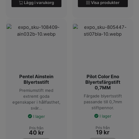
Lägg i varukorg
Visa produkter
Pentel Ainstein
Pilot Color Eno
Blyertsstift
Blyertsfärgstift
0,7MM
Premiumstift med
Färgade blyertsstift
extremt goda
passande till 0,7mm
egenskaper i hållfasthet,
stiftpennor.
svär...
I lager
I lager
Pris från
Pris från
19
kr
40
kr