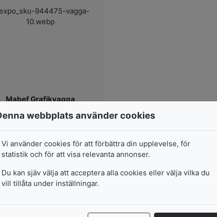
Mabef Grafikvagga
m/38
Denna webbplats använder cookies
I lager
Vi använder cookies för att förbättra din upplevelse, för
statistik och för att visa relevanta annonser.
1 495
kr
Du kan sjäv välja att acceptera alla cookies eller välja vilka du
vill tillåta under inställningar.
Lägg i varukorg