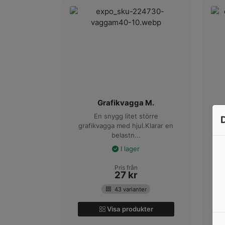
Grafikvagga M.
En snygg litet större
grafikvagga med hjul.Klarar en
belastn...
I lager
Pris från
27
kr
43 varianter
Visa produkter