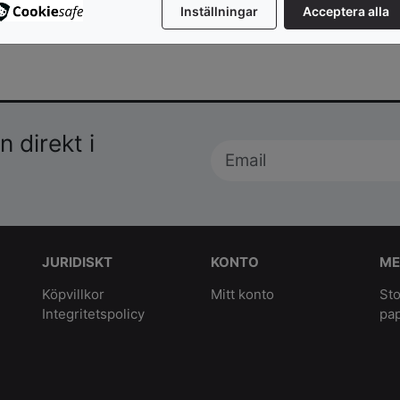
Inställningar
Acceptera alla
 direkt i
JURIDISKT
KONTO
ME
Köpvillkor
Mitt konto
Sto
Integritetspolicy
pa