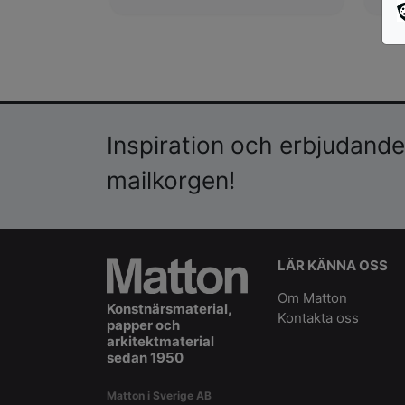
Inspiration och erbjudanden
mailkorgen!
LÄR KÄNNA OSS
Om Matton
Konstnärsmaterial,
Kontakta oss
papper och
arkitektmaterial
sedan 1950
Matton i Sverige AB