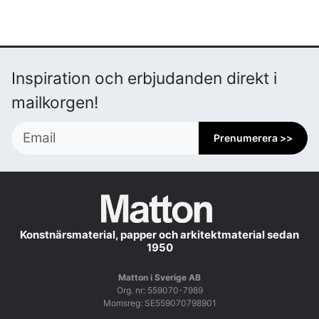
Inspiration och erbjudanden direkt i
mailkorgen!
Prenumerera >>
Konstnärsmaterial, papper och arkitektmaterial sedan
1950
Matton i Sverige AB
Org. nr: 559070-7989
Momsreg: SE559070798901