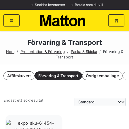
Snabba leveranser
Betala som du vill
Förvaring & Transport
Hem
/
Presentation & Förvaring
/
Packa & Skicka
/
Förvaring &
Transport
Affärskuvert
Förvaring & Transport
Övrigt emballage
P
Endast ett sökresultat