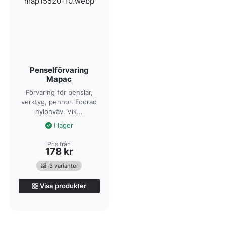
Penselförvaring
Mapac
Förvaring för penslar,
verktyg, pennor. Fodrad
nylonväv. Vik...
I lager
Pris från
178
kr
3 varianter
Visa produkter