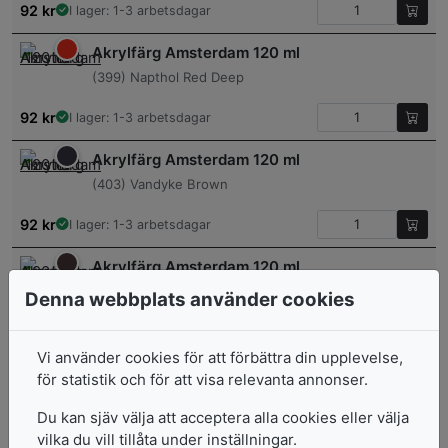
92
kr
I lager: 1-3 arbetsdagar
Akrylfärg Amsterdam 120 ml
(399) Napthol Red Deep
92
kr
I lager: 1-3 arbetsdagar
Akrylfärg Amsterdam 120 ml
(403) Vandyke Brown
92
kr
I lager: 1-3 arbetsdagar
Akrylfärg Amsterdam 120 ml
(408) Raw Umber
Denna webbplats använder cookies
92
kr
I lager: 1-3 arbetsdagar
Vi använder cookies för att förbättra din upplevelse,
Akrylfärg Amsterdam 120 ml
för statistik och för att visa relevanta annonser.
(409) Burnt Umber
Du kan sjäv välja att acceptera alla cookies eller välja
92
kr
vilka du vill tillåta under inställningar.
I lager: 1-3 arbetsdagar