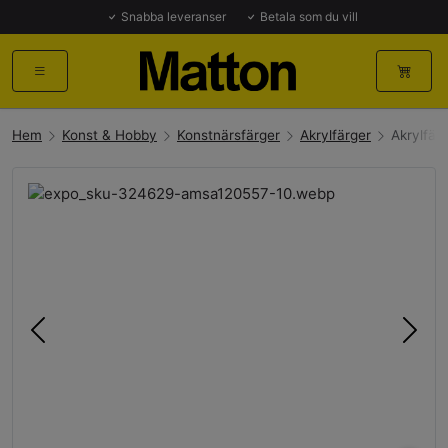
Snabba leveranser
Betala som du vill
Hem
Konst & Hobby
Konstnärsfärger
Akrylfärger
Akrylfär
Föregående
Näst