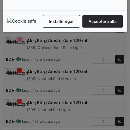
Akrylfärg Amsterdam 120 ml
(384) Reflex Rose
Inställningar
Acceptera alla
92
kr
I lager: 1-3 arbetsdagar
Akrylfärg Amsterdam 120 ml
(385) Quinacridone Rose Light
92
kr
I lager: 1-3 arbetsdagar
Akrylfärg Amsterdam 120 ml
(396) Napthol Red Medium
92
kr
I lager: 1-3 arbetsdagar
Akrylfärg Amsterdam 120 ml
(398) Napthol Red Light
92
kr
I lager: 1-3 arbetsdagar