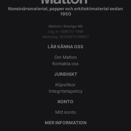
Konstnärsmaterial, papper och arkitektmaterial sedan
1950
Matton i Sverige AB
Org. nr: 559070-7989
Momsreg: SE559070798901
LÄR KÄNNA OSS
Om Matton
Kontakta oss
JURIDISKT
Köpvillkor
Integritetspolicy
KONTO
Mitt konto
MER INFORMATION