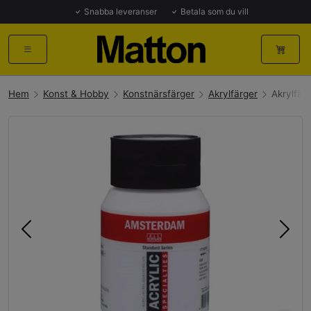
Snabba leveranser
Betala som du vill
Hem
Konst & Hobby
Konstnärsfärger
Akrylfärger
Akrylfär
Föregående
Näst