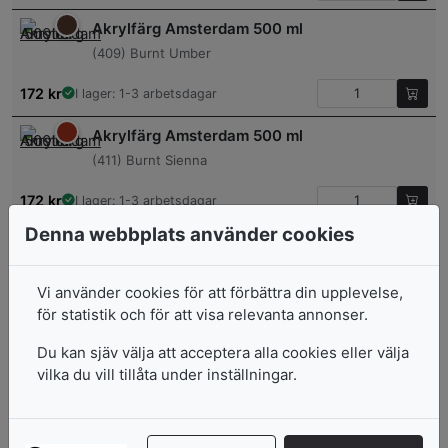
Akrylfärg Amsterdam 500 ml
(409) Burnt Umber
172
kr
I lager: 1-3 arbetsdagar
Akrylfärg Amsterdam 500 ml
(411) Burnt Sienna
172
kr
I lager: 1-3 arbetsdagar
Denna webbplats använder cookies
Akrylfärg Amsterdam 500 ml
(398) Napthol Red Light
Vi använder cookies för att förbättra din upplevelse,
172
kr
I lager: 1-3 arbetsdagar
för statistik och för att visa relevanta annonser.
Akrylfärg Amsterdam 500 ml
Du kan sjäv välja att acceptera alla cookies eller välja
vilka du vill tillåta under inställningar.
(399) Napthol Red Deep
172
kr
I lager: 1-3 arbetsdagar