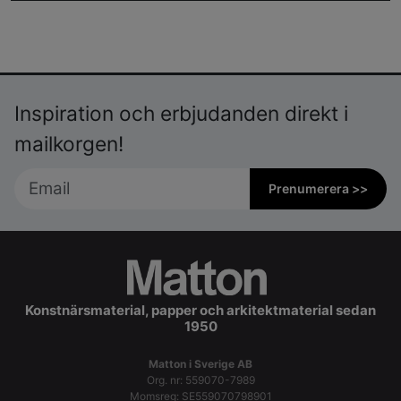
Inspiration och erbjudanden direkt i
mailkorgen!
Prenumerera >>
Konstnärsmaterial, papper och arkitektmaterial sedan
1950
Matton i Sverige AB
Org. nr: 559070-7989
Momsreg: SE559070798901