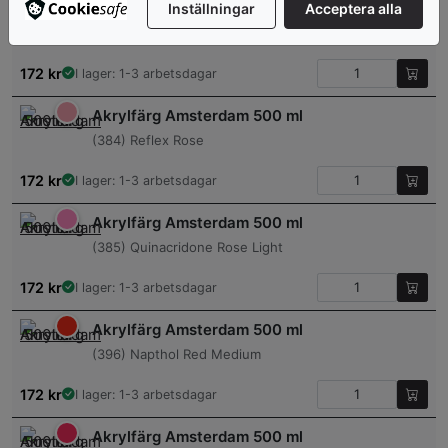
Akrylfärg Amsterdam 500 ml
Inställningar
Acceptera alla
(403) Vandyke Brown
172
kr
I lager: 1-3 arbetsdagar
Akrylfärg Amsterdam 500 ml
(384) Reflex Rose
172
kr
I lager: 1-3 arbetsdagar
Akrylfärg Amsterdam 500 ml
(385) Quinacridone Rose Light
172
kr
I lager: 1-3 arbetsdagar
Akrylfärg Amsterdam 500 ml
(396) Napthol Red Medium
172
kr
I lager: 1-3 arbetsdagar
Akrylfärg Amsterdam 500 ml