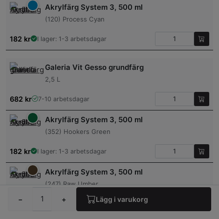
Akrylfärg System 3, 500 ml
(120) Process Cyan
182
kr
I lager: 1-3 arbetsdagar
Galeria Vit Gesso grundfärg
2,5 L
682
kr
7-10 arbetsdagar
Akrylfärg System 3, 500 ml
(352) Hookers Green
182
kr
I lager: 1-3 arbetsdagar
Akrylfärg System 3, 500 ml
(247) Raw Umber
−
+
Lägg i varukorg
182
kr
I lager: 1-3 arbetsdagar