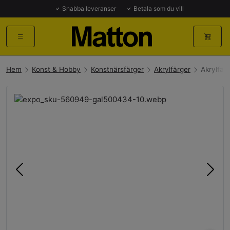
Snabba leveranser
Betala som du vill
Hem
Konst & Hobby
Konstnärsfärger
Akrylfärger
Akrylfär
Föregående
Näst