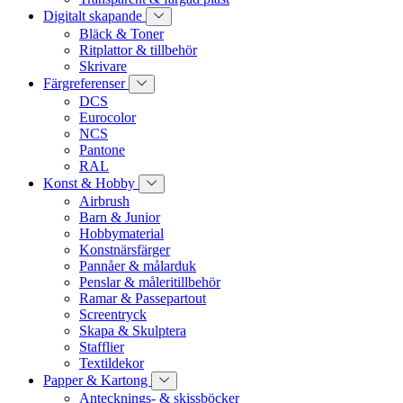
Digitalt skapande
Bläck & Toner
Ritplattor & tillbehör
Skrivare
Färgreferenser
DCS
Eurocolor
NCS
Pantone
RAL
Konst & Hobby
Airbrush
Barn & Junior
Hobbymaterial
Konstnärsfärger
Pannåer & målarduk
Penslar & måleritillbehör
Ramar & Passepartout
Screentryck
Skapa & Skulptera
Stafflier
Textildekor
Papper & Kartong
Antecknings- & skissböcker