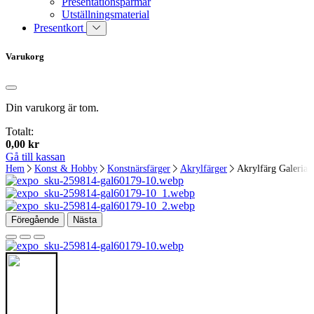
Presentationspärmar
Utställningsmaterial
Presentkort
Varukorg
Din varukorg är tom.
Totalt:
0,00
kr
Gå till kassan
Hem
Konst & Hobby
Konstnärsfärger
Akrylfärger
Akrylfärg Galeria 
Föregående
Nästa