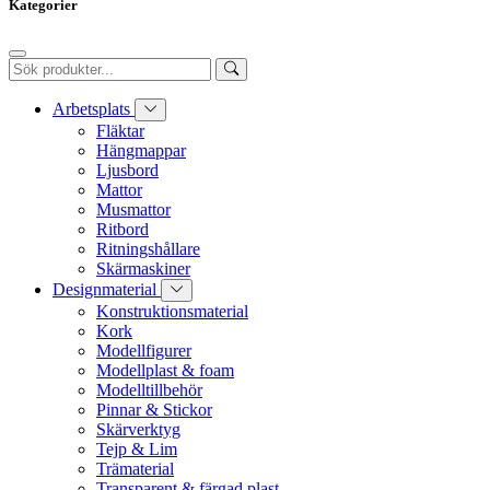
Kategorier
Arbetsplats
Fläktar
Hängmappar
Ljusbord
Mattor
Musmattor
Ritbord
Ritningshållare
Skärmaskiner
Designmaterial
Konstruktionsmaterial
Kork
Modellfigurer
Modellplast & foam
Modelltillbehör
Pinnar & Stickor
Skärverktyg
Tejp & Lim
Trämaterial
Transparent & färgad plast