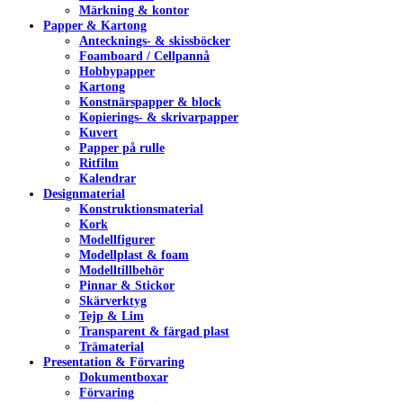
Märkning & kontor
Papper & Kartong
Antecknings- & skissböcker
Foamboard / Cellpannå
Hobbypapper
Kartong
Konstnärspapper & block
Kopierings- & skrivarpapper
Kuvert
Papper på rulle
Ritfilm
Kalendrar
Designmaterial
Konstruktionsmaterial
Kork
Modellfigurer
Modellplast & foam
Modelltillbehör
Pinnar & Stickor
Skärverktyg
Tejp & Lim
Transparent & färgad plast
Trämaterial
Presentation & Förvaring
Dokumentboxar
Förvaring