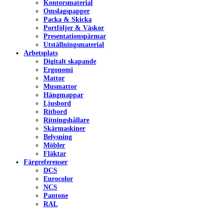
Kontorsmaterial
Omslagspapper
Packa & Skicka
Portföljer & Väskor
Presentationspärmar
Utställningsmaterial
Arbetsplats
Digitalt skapande
Ergonomi
Mattor
Musmattor
Hängmappar
Ljusbord
Ritbord
Ritningshållare
Skärmaskiner
Belysning
Möbler
Fläktar
Färgreferenser
DCS
Eurocolor
NCS
Pantone
RAL