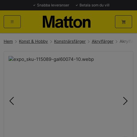
Snabba leveranser
Betala som du vill
Hem
Konst & Hobby
Konstnärsfärger
Akrylfärger
Akrylfär
Föregående
Näst