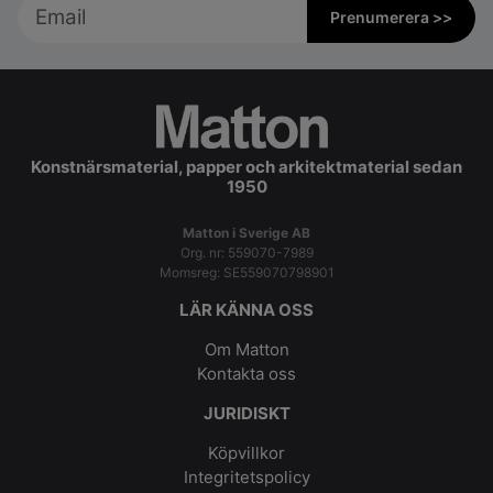
Prenumerera >>
Konstnärsmaterial, papper och arkitektmaterial sedan
1950
Matton i Sverige AB
Org. nr: 559070-7989
Momsreg: SE559070798901
LÄR KÄNNA OSS
Om Matton
Kontakta oss
JURIDISKT
Köpvillkor
Integritetspolicy