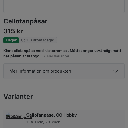
Cellofanpåsar
315
kr
I lager
1-3 arbetsdagar
Klar cellofanpåse med klisterremsa . Måttet anger utvändigt mått
när påsen är stängd.
Fler varianter
Mer information om produkten
Varianter
Cellofanpåse, CC Hobby
11 x 11cm, 20-Pack