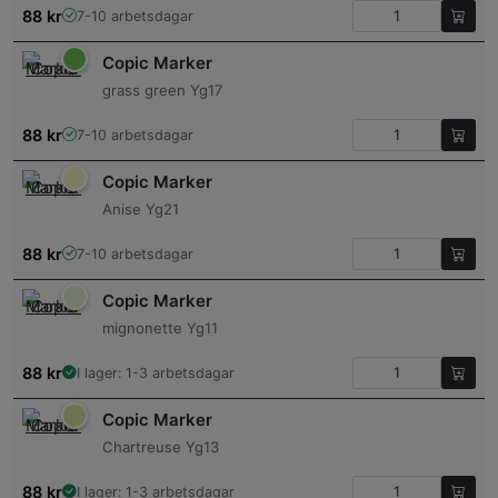
88
kr
7-10 arbetsdagar
Copic Marker
grass green Yg17
88
kr
7-10 arbetsdagar
Copic Marker
Anise Yg21
88
kr
7-10 arbetsdagar
Copic Marker
mignonette Yg11
88
kr
I lager: 1-3 arbetsdagar
Copic Marker
Chartreuse Yg13
88
kr
I lager: 1-3 arbetsdagar