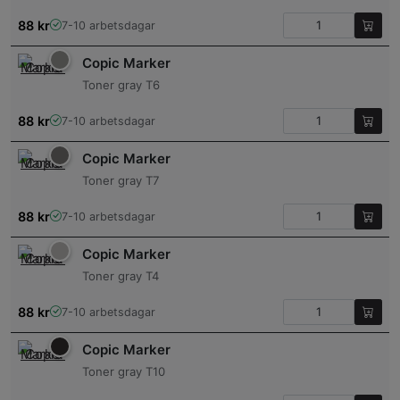
88
kr
7-10 arbetsdagar
Copic Marker
Toner gray T6
88
kr
7-10 arbetsdagar
Copic Marker
Toner gray T7
88
kr
7-10 arbetsdagar
Copic Marker
Toner gray T4
88
kr
7-10 arbetsdagar
Copic Marker
Toner gray T10