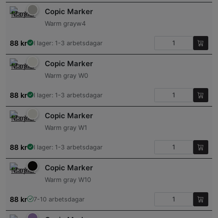
Copic Marker
Warm grayw4
88
kr
I lager: 1-3 arbetsdagar
Copic Marker
Warm gray W0
88
kr
I lager: 1-3 arbetsdagar
Copic Marker
Warm gray W1
88
kr
I lager: 1-3 arbetsdagar
Copic Marker
Warm gray W10
88
kr
7-10 arbetsdagar