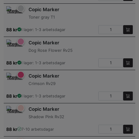
Copic Marker
Toner gray T1
88
kr
I lager: 1-3 arbetsdagar
Copic Marker
Dog Rose Flower Rv25
88
kr
I lager: 1-3 arbetsdagar
Copic Marker
Crimson Rv29
88
kr
I lager: 1-3 arbetsdagar
Copic Marker
Shadow Pink Rv32
88
kr
7-10 arbetsdagar