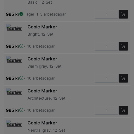
Basic, 12-Set
995
kr
I lager: 1-3 arbetsdagar
Copic Marker
Bright, 12-Set
995
kr
7-10 arbetsdagar
Copic Marker
Warm gray, 12-Set
995
kr
7-10 arbetsdagar
Copic Marker
Architecture, 12-Set
995
kr
7-10 arbetsdagar
Copic Marker
Neutral gray, 12-Set