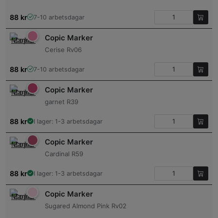
88
kr
7-10 arbetsdagar
Copic Marker
Cerise Rv06
88
kr
7-10 arbetsdagar
Copic Marker
garnet R39
88
kr
I lager: 1-3 arbetsdagar
Copic Marker
Cardinal R59
88
kr
I lager: 1-3 arbetsdagar
Copic Marker
Sugared Almond Pink Rv02