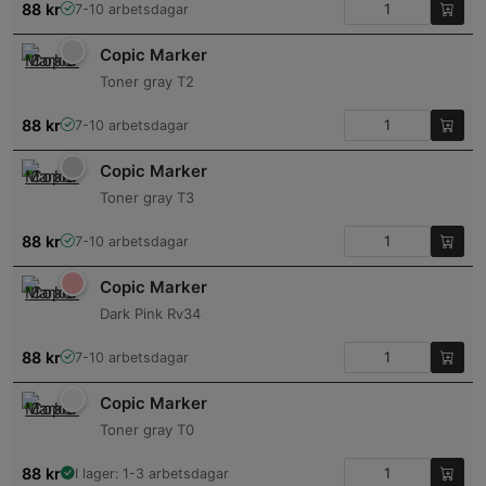
88
kr
7-10 arbetsdagar
Copic Marker
Toner gray T2
88
kr
7-10 arbetsdagar
Copic Marker
Toner gray T3
88
kr
7-10 arbetsdagar
Copic Marker
Dark Pink Rv34
88
kr
7-10 arbetsdagar
Copic Marker
Toner gray T0
88
kr
I lager: 1-3 arbetsdagar