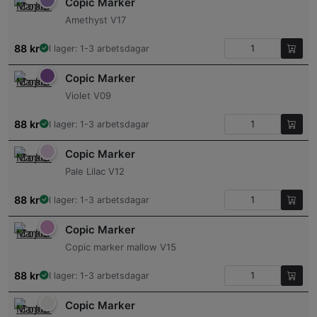
Copic Marker
Amethyst V17
88
kr
I lager: 1-3 arbetsdagar
Copic Marker
Violet V09
88
kr
I lager: 1-3 arbetsdagar
Copic Marker
Pale Lilac V12
88
kr
I lager: 1-3 arbetsdagar
Copic Marker
Copic marker mallow V15
88
kr
I lager: 1-3 arbetsdagar
Copic Marker