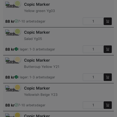
Copic Marker
Yellow green Yg03
88
kr
7-10 arbetsdagar
Copic Marker
Salad Yg05
88
kr
I lager: 1-3 arbetsdagar
Copic Marker
Buttercup Yellow Y21
88
kr
I lager: 1-3 arbetsdagar
Copic Marker
Yellowish Beige Y23
88
kr
7-10 arbetsdagar
Copic Marker