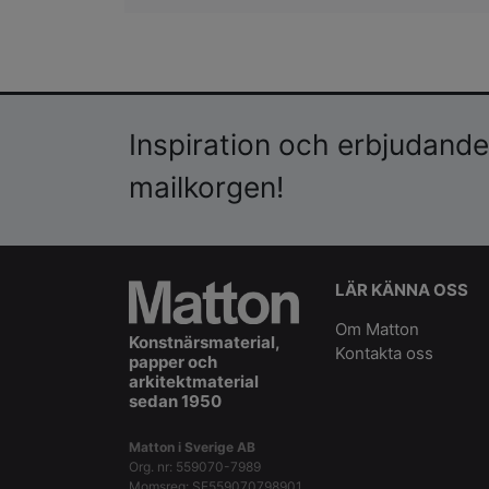
Inspiration och erbjudanden
mailkorgen!
LÄR KÄNNA OSS
Om Matton
Konstnärsmaterial,
Kontakta oss
papper och
arkitektmaterial
sedan 1950
Matton i Sverige AB
Org. nr: 559070-7989
Momsreg: SE559070798901