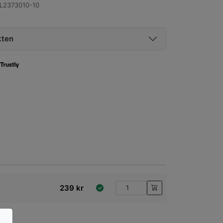
2373010-10
kten
239
kr