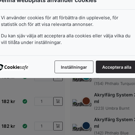
Denna webbplats använder cookies
Vi använder cookies för att förbättra din upplevelse, för
statistik och för att visa relevanta annonser.
Du kan sjäv välja att acceptera alla cookies eller välja vilka du
vill tillåta under inställningar.
Akrylfärg System 
182
kr
ml
(247) Raw Umber
Inställningar
Acceptera alla
Akrylfärg System 
182
kr
ml
(154) Phthalo Turquo
Akrylfärg System 
182
kr
ml
(223) Umbra Burnt
Akrylfärg System 
182
kr
ml
(142) Phthalo Blue