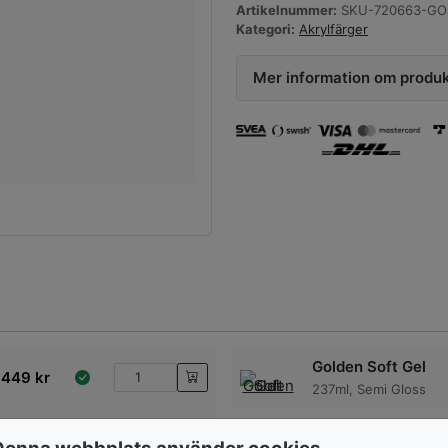
Artikelnummer:
SKU-720663-GOL
Kategori:
Akrylfärger
Mer information om produ
Golden Soft Gel
449
kr
237ml, Semi Gloss
239
kr