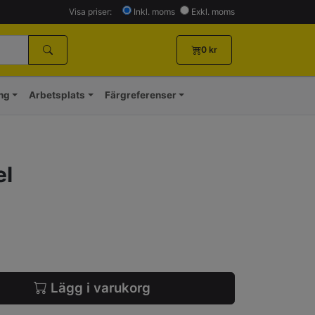
Visa priser:
Inkl. moms
Exkl. moms
0
kr
ing
Arbetsplats
Färgreferenser
el
Lägg i varukorg