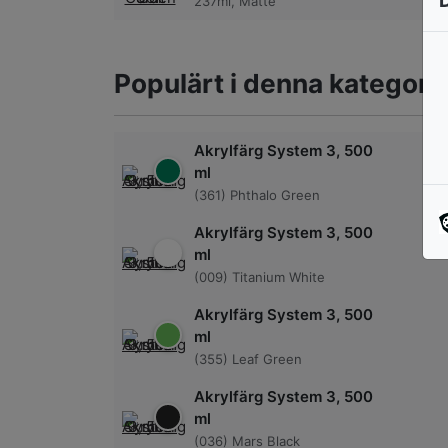
237ml, Matte
Populärt i denna kategori
Akrylfärg System 3, 500
ml
(361) Phthalo Green
Akrylfärg System 3, 500
ml
(009) Titanium White
Akrylfärg System 3, 500
ml
(355) Leaf Green
Akrylfärg System 3, 500
ml
(036) Mars Black