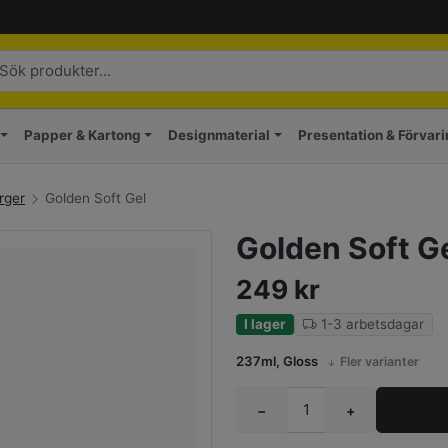
Papper & Kartong
Designmaterial
Presentation & Förvar
rger
Golden Soft Gel
Golden Soft G
249
kr
I lager
1-3 arbetsdagar
237ml, Gloss
Fler varianter
−
+