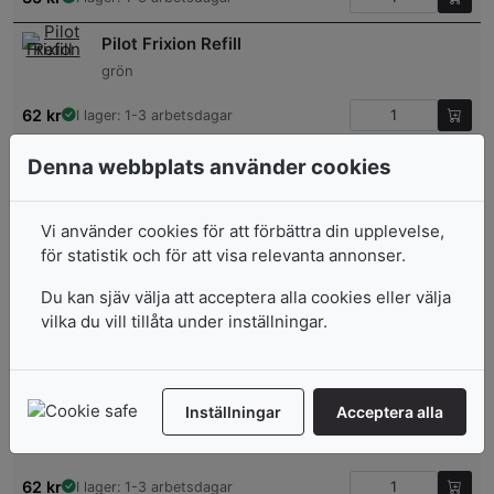
Pilot Frixion Refill
grön
62
kr
I lager: 1-3 arbetsdagar
Gelpenna Pilot FriXion Clicker
Denna webbplats använder cookies
0,7 Blåsvart
Vi använder cookies för att förbättra din upplevelse,
35
kr
I lager: 1-3 arbetsdagar
för statistik och för att visa relevanta annonser.
Gelpenna Pilot FriXion Clicker
Du kan sjäv välja att acceptera alla cookies eller välja
vilka du vill tillåta under inställningar.
0,7 Orange
35
kr
I lager: 1-3 arbetsdagar
Inställningar
Acceptera alla
Pilot Frixion Refill
grön
62
kr
I lager: 1-3 arbetsdagar