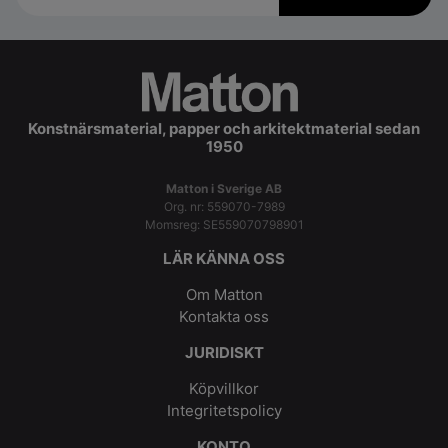
Konstnärsmaterial, papper och arkitektmaterial sedan
1950
Matton i Sverige AB
Org. nr: 559070-7989
Momsreg: SE559070798901
LÄR KÄNNA OSS
Om Matton
Kontakta oss
JURIDISKT
Köpvillkor
Integritetspolicy
KONTO