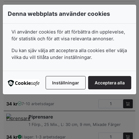
Piprensare
Denna webbplats använder cookies
1 Förp., 15 Mix., L: 30 cm, 15 mm, Mixade Färger
Vi använder cookies för att förbättra din upplevelse,
34
kr
I lager: 1-3 arbetsdagar
för statistik och för att visa relevanta annonser.
Piprensare
Du kan sjäv välja att acceptera alla cookies eller välja
1 Förp., 50 St., L: 30 cm, 6 mm, Vit
vilka du vill tillåta under inställningar.
34
kr
I lager: 1-3 arbetsdagar
Inställningar
Acceptera alla
Piprensare
1 Förp., 50 St., L: 30 cm, 6 mm, Svart
34
kr
7-10 arbetsdagar
Piprensare
1 Förp., 25 Mix., L: 30 cm, 9 mm, Mixade Färger
34
kr
I lager: 1-3 arbetsdagar