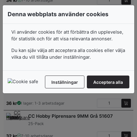
34
kr
7-10 arbetsdagar
CC Hobby Piprensare 9MM Gul 51606
Denna webbplats använder cookies
25-Pack
Vi använder cookies för att förbättra din upplevelse,
34
kr
7-10 arbetsdagar
för statistik och för att visa relevanta annonser.
Du kan sjäv välja att acceptera alla cookies eller välja
Piprensare
vilka du vill tillåta under inställningar.
1 Förp., 15 Mix., L: 30 cm, 15 mm, Mixade Färger
34
kr
I lager: 1-3 arbetsdagar
Inställningar
Acceptera alla
Piprensare
1 Förp., 15 St., L: 30 cm, 15 mm, Vit
36
kr
I lager: 1-3 arbetsdagar
CC Hobby Piprensare 9MM Grå 51607
25-Pack
32
kr
7-10 arbetsdagar