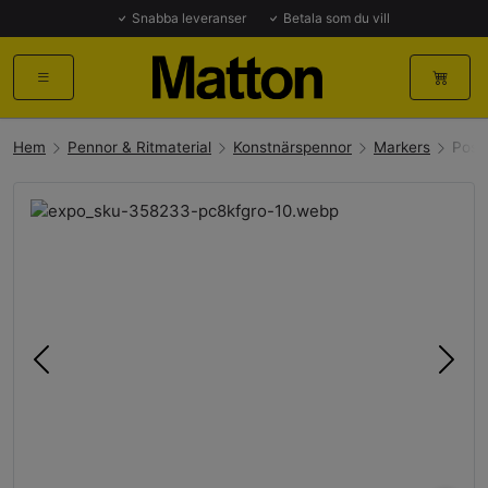
Snabba leveranser
Betala som du vill
Hem
Pennor & Ritmaterial
Konstnärspennor
Markers
Posc
Föregående
Näst