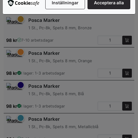
Inställningar
Acceptera alla
98
kr
I lager: 1-3 arbetsdagar
Posca Marker
1 St., Pc-8k, Spets 8 mm, Bronze
98
kr
7-10 arbetsdagar
Posca Marker
1 St., Pc-8k, Spets 8 mm, Orange
98
kr
I lager: 1-3 arbetsdagar
Posca Marker
1 St., Pc-8k, Spets 8 mm, Blå
98
kr
I lager: 1-3 arbetsdagar
Posca Marker
1 St., Pc-8k, Spets 8 mm, Metallicblå