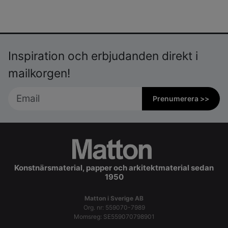
Inspiration och erbjudanden direkt i
mailkorgen!
Prenumerera >>
Konstnärsmaterial, papper och arkitektmaterial sedan
1950
Matton i Sverige AB
Org. nr: 559070-7989
Momsreg: SE559070798901