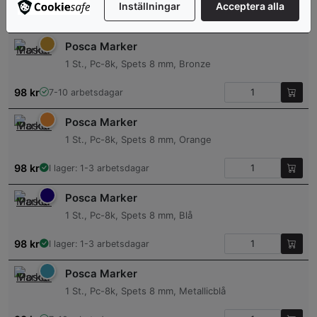
Inställningar
Acceptera alla
98
kr
I lager: 1-3 arbetsdagar
Posca Marker
1 St., Pc-8k, Spets 8 mm, Bronze
98
kr
7-10 arbetsdagar
Posca Marker
1 St., Pc-8k, Spets 8 mm, Orange
98
kr
I lager: 1-3 arbetsdagar
Posca Marker
1 St., Pc-8k, Spets 8 mm, Blå
98
kr
I lager: 1-3 arbetsdagar
Posca Marker
1 St., Pc-8k, Spets 8 mm, Metallicblå