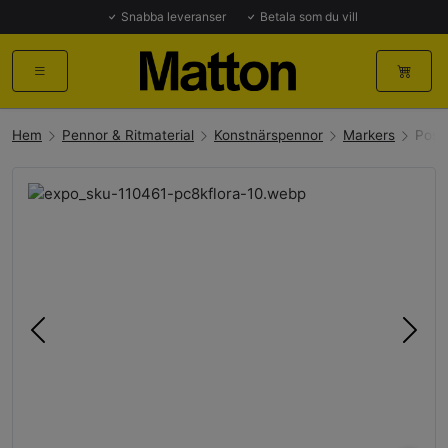
Snabba leveranser
Betala som du vill
Hem
Pennor & Ritmaterial
Konstnärspennor
Markers
Posc
Föregående
Näst