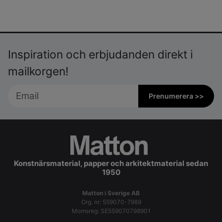
Inspiration och erbjudanden direkt i
mailkorgen!
Prenumerera >>
Konstnärsmaterial, papper och arkitektmaterial sedan
1950
Matton i Sverige AB
Org. nr: 559070-7989
Momsreg: SE559070798901