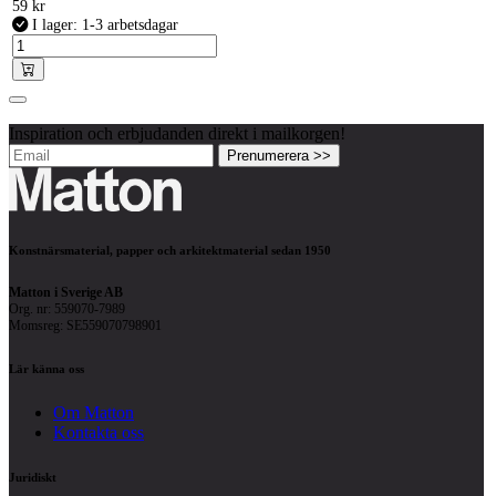
59
kr
I lager: 1-3 arbetsdagar
Inspiration och erbjudanden direkt i mailkorgen!
Prenumerera >>
Konstnärsmaterial, papper och arkitektmaterial sedan 1950
Matton i Sverige AB
Org. nr: 559070-7989
Momsreg: SE559070798901
Lär känna oss
Om Matton
Kontakta oss
Juridiskt