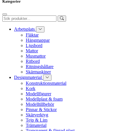
Kategorier
Arbetsplats
Fläktar
Hängmappar
Ljusbord
Mattor
Musmattor
Ritbord
Ritningshållare
Skärmaskiner
Designmaterial
Konstruktionsmaterial
Kork
Modellfigurer
Modellplast & foam
Modelltillbehör
Pinnar & Stickor
Skärverktyg
Tejp & Lim
Trämaterial
Transparent & färgad plast