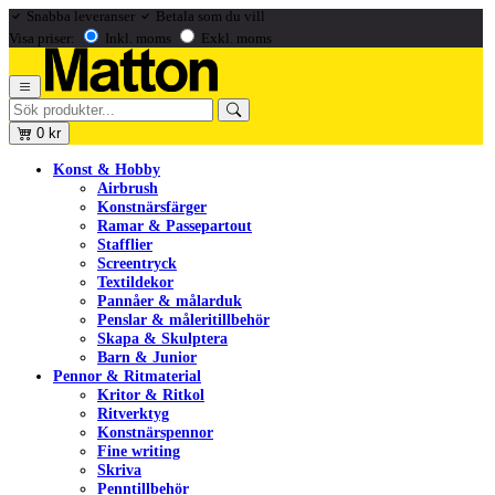
Snabba leveranser
Betala som du vill
Visa priser:
Inkl. moms
Exkl. moms
0
kr
Konst & Hobby
Airbrush
Konstnärsfärger
Ramar & Passepartout
Stafflier
Screentryck
Textildekor
Pannåer & målarduk
Penslar & måleritillbehör
Skapa & Skulptera
Barn & Junior
Pennor & Ritmaterial
Kritor & Ritkol
Ritverktyg
Konstnärspennor
Fine writing
Skriva
Penntillbehör