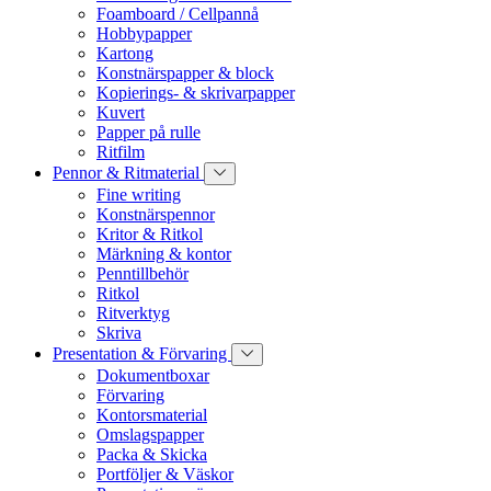
Foamboard / Cellpannå
Hobbypapper
Kartong
Konstnärspapper & block
Kopierings- & skrivarpapper
Kuvert
Papper på rulle
Ritfilm
Pennor & Ritmaterial
Fine writing
Konstnärspennor
Kritor & Ritkol
Märkning & kontor
Penntillbehör
Ritkol
Ritverktyg
Skriva
Presentation & Förvaring
Dokumentboxar
Förvaring
Kontorsmaterial
Omslagspapper
Packa & Skicka
Portföljer & Väskor