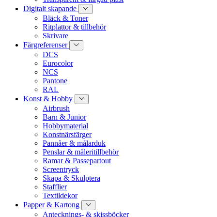
Digitalt skapande
Bläck & Toner
Ritplattor & tillbehör
Skrivare
Färgreferenser
DCS
Eurocolor
NCS
Pantone
RAL
Konst & Hobby
Airbrush
Barn & Junior
Hobbymaterial
Konstnärsfärger
Pannåer & målarduk
Penslar & måleritillbehör
Ramar & Passepartout
Screentryck
Skapa & Skulptera
Stafflier
Textildekor
Papper & Kartong
Antecknings- & skissböcker