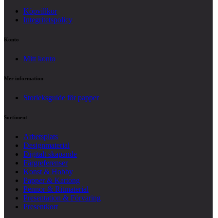
Köpvillkor
Integritetspolicy
Konto
Mitt konto
Mer information
Storleksguide för papper
Sortiment
Arbetsplats
Designmaterial
Digitalt skapande
Färgreferenser
Konst & Hobby
Papper & Kartong
Pennor & Ritmaterial
Presentation & Förvaring
Presentkort