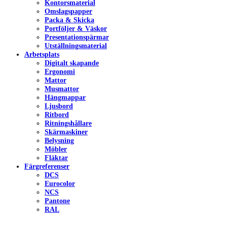
Kontorsmaterial
Omslagspapper
Packa & Skicka
Portföljer & Väskor
Presentationspärmar
Utställningsmaterial
Arbetsplats
Digitalt skapande
Ergonomi
Mattor
Musmattor
Hängmappar
Ljusbord
Ritbord
Ritningshållare
Skärmaskiner
Belysning
Möbler
Fläktar
Färgreferenser
DCS
Eurocolor
NCS
Pantone
RAL