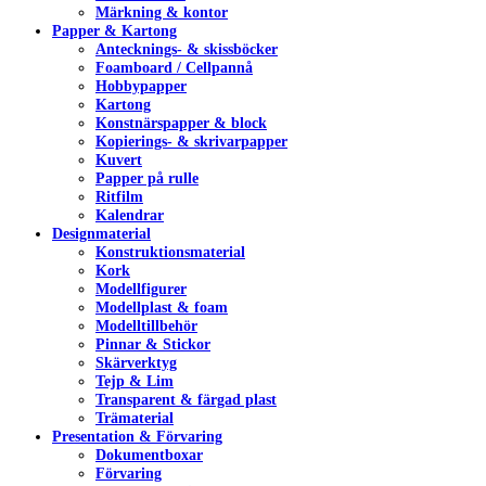
Märkning & kontor
Papper & Kartong
Antecknings- & skissböcker
Foamboard / Cellpannå
Hobbypapper
Kartong
Konstnärspapper & block
Kopierings- & skrivarpapper
Kuvert
Papper på rulle
Ritfilm
Kalendrar
Designmaterial
Konstruktionsmaterial
Kork
Modellfigurer
Modellplast & foam
Modelltillbehör
Pinnar & Stickor
Skärverktyg
Tejp & Lim
Transparent & färgad plast
Trämaterial
Presentation & Förvaring
Dokumentboxar
Förvaring