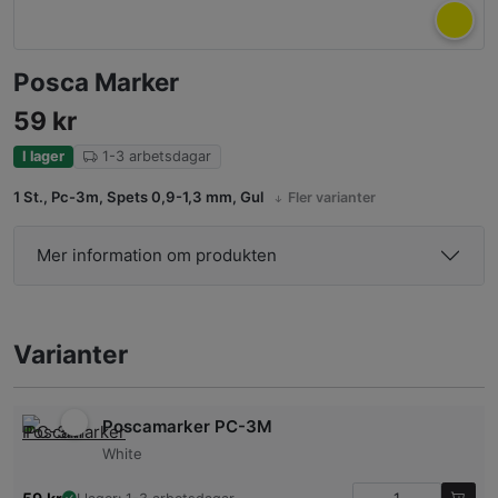
Posca Marker
59
kr
I lager
1-3 arbetsdagar
1 St., Pc-3m, Spets 0,9-1,3 mm, Gul
Fler varianter
Mer information om produkten
Varianter
Poscamarker PC-3M
White