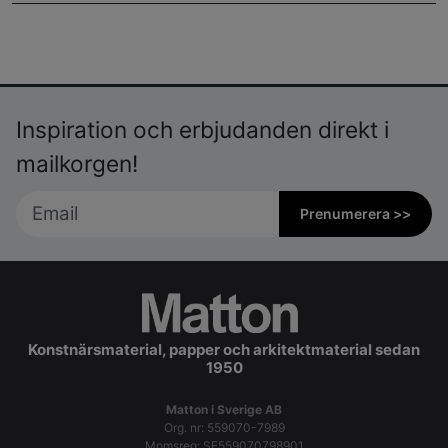
Inspiration och erbjudanden direkt i
mailkorgen!
Prenumerera >>
Konstnärsmaterial, papper och arkitektmaterial sedan
1950
Matton i Sverige AB
Org. nr: 559070-7989
Momsreg: SE559070798901