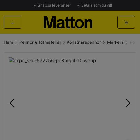
Snabba leveranser
Betala som du vill
Hem
Pennor & Ritmaterial
Konstnärspennor
Markers
Posc
Föregående
Näst