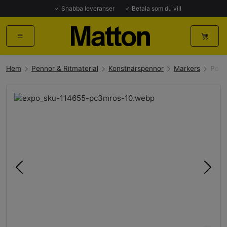
Snabba leveranser
Betala som du vill
Hem
Pennor & Ritmaterial
Konstnärspennor
Markers
Posc
Föregående
Näst