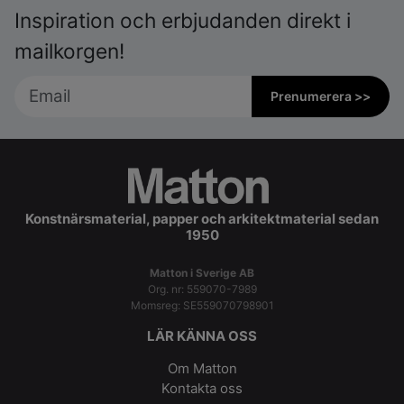
Inspiration och erbjudanden direkt i
mailkorgen!
Prenumerera >>
Konstnärsmaterial, papper och arkitektmaterial sedan
1950
Matton i Sverige AB
Org. nr: 559070-7989
Momsreg: SE559070798901
LÄR KÄNNA OSS
Om Matton
Kontakta oss