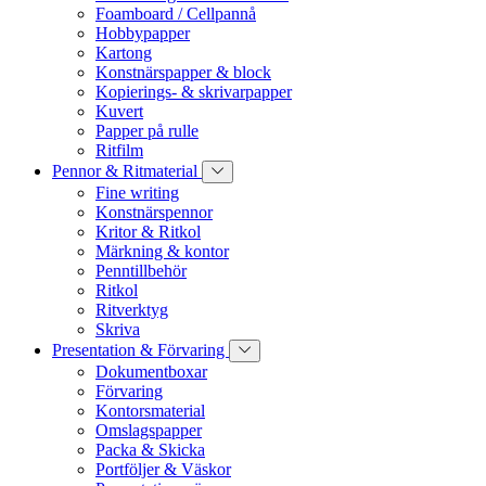
Foamboard / Cellpannå
Hobbypapper
Kartong
Konstnärspapper & block
Kopierings- & skrivarpapper
Kuvert
Papper på rulle
Ritfilm
Pennor & Ritmaterial
Fine writing
Konstnärspennor
Kritor & Ritkol
Märkning & kontor
Penntillbehör
Ritkol
Ritverktyg
Skriva
Presentation & Förvaring
Dokumentboxar
Förvaring
Kontorsmaterial
Omslagspapper
Packa & Skicka
Portföljer & Väskor