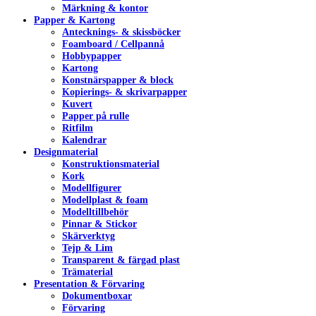
Märkning & kontor
Papper & Kartong
Antecknings- & skissböcker
Foamboard / Cellpannå
Hobbypapper
Kartong
Konstnärspapper & block
Kopierings- & skrivarpapper
Kuvert
Papper på rulle
Ritfilm
Kalendrar
Designmaterial
Konstruktionsmaterial
Kork
Modellfigurer
Modellplast & foam
Modelltillbehör
Pinnar & Stickor
Skärverktyg
Tejp & Lim
Transparent & färgad plast
Trämaterial
Presentation & Förvaring
Dokumentboxar
Förvaring