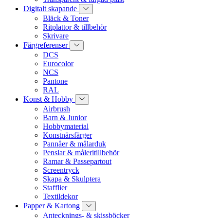
Digitalt skapande
Bläck & Toner
Ritplattor & tillbehör
Skrivare
Färgreferenser
DCS
Eurocolor
NCS
Pantone
RAL
Konst & Hobby
Airbrush
Barn & Junior
Hobbymaterial
Konstnärsfärger
Pannåer & målarduk
Penslar & måleritillbehör
Ramar & Passepartout
Screentryck
Skapa & Skulptera
Stafflier
Textildekor
Papper & Kartong
Antecknings- & skissböcker