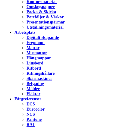
Kontorsmaterial
Omslagspapper
Packa & Skicka
Portföljer & Väskor
Presentationspärmar
Utställningsmaterial
Arbetsplats
Digitalt skapande
Ergonomi
Mattor
Musmattor
Hängmappar
Ljusbord
Ritbord
Ritningshållare
Skärmaskiner
Belysning
Möbler
Fläktar
Färgreferenser
DCS
Eurocolor
NCS
Pantone
RAL