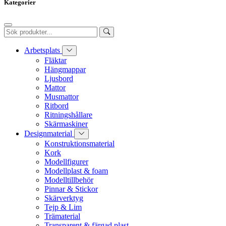
Kategorier
Arbetsplats
Fläktar
Hängmappar
Ljusbord
Mattor
Musmattor
Ritbord
Ritningshållare
Skärmaskiner
Designmaterial
Konstruktionsmaterial
Kork
Modellfigurer
Modellplast & foam
Modelltillbehör
Pinnar & Stickor
Skärverktyg
Tejp & Lim
Trämaterial
Transparent & färgad plast