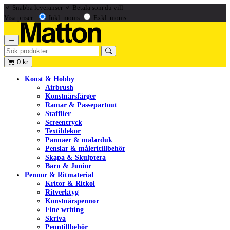
Snabba leveranser
Betala som du vill
Visa priser:
Inkl. moms
Exkl. moms
0
kr
Konst & Hobby
Airbrush
Konstnärsfärger
Ramar & Passepartout
Stafflier
Screentryck
Textildekor
Pannåer & målarduk
Penslar & måleritillbehör
Skapa & Skulptera
Barn & Junior
Pennor & Ritmaterial
Kritor & Ritkol
Ritverktyg
Konstnärspennor
Fine writing
Skriva
Penntillbehör