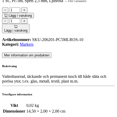
1 St., Pc-5m, Spets 2,5 mm, Ljusrosa
Fler varianter
−
+
Lägg i varukorg
−
+
Lägg i varukorg
Artikelnummer:
SKU-206201-PC5MLROS-10
Kategori:
Markers
Mer information om produkten
Beskrivning
Vattenbaserad, täckande och permanent tusch till både släta och
porösa ytor, t.ex. glas, metall, textil, plast m.m.
Ytterligare information
Vikt
0,02 kg
Dimensioner
14,50 × 2,00 × 2,00 cm