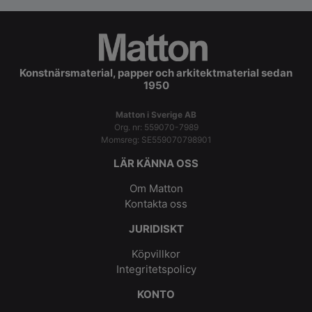
Konstnärsmaterial, papper och arkitektmaterial sedan
1950
Matton i Sverige AB
Org. nr: 559070-7989
Momsreg: SE559070798901
LÄR KÄNNA OSS
Om Matton
Kontakta oss
JURIDISKT
Köpvillkor
Integritetspolicy
KONTO