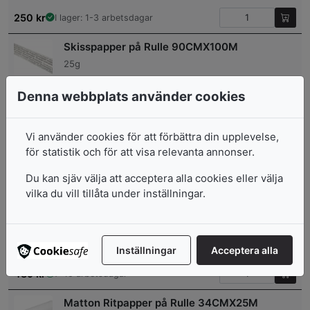
250
kr
I lager: 1-3 arbetsdagar
Skisspapper på Rulle 90CMX100M
25g
Denna webbplats använder cookies
800
kr
I lager: 1-3 arbetsdagar
Vi använder cookies för att förbättra din upplevelse,
Skisspapper på Rulle
för statistik och för att visa relevanta annonser.
45cm x 100m, 25g
Du kan sjäv välja att acceptera alla cookies eller välja
460
kr
I lager: 1-3 arbetsdagar
vilka du vill tillåta under inställningar.
Spännpapper Vitt
1.5 x 25 meter
Inställningar
Acceptera alla
489
kr
7-10 arbetsdagar
Matton Ritpapper på Rulle 34CMX25M