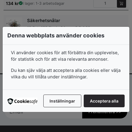
134
kr
I lager: 1-3 arbetsdagar
Säkerhetsnålar
10 Set, 100 St., L: 34 mm, 0,8-1,00 mm
Denna webbplats använder cookies
345
kr
I lager: 1-3 arbetsdagar
Vi använder cookies för att förbättra din upplevelse,
för statistik och för att visa relevanta annonser.
Du kan sjäv välja att acceptera alla cookies eller välja
vilka du vill tillåta under inställningar.
Inspiration och erbjudanden direkt i
mailkorgen!
Inställningar
Acceptera alla
Prenumerera >>