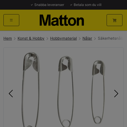
Snabba leveranser
Betala som du vill
Hem
Konst & Hobby
Hobbymaterial
Nålar
Säkerhetsnålar
Föregående
Näst