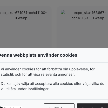
Denna webbplats använder cookies
Säkerhetsnålar
Säkerhetsnålar
0 Set, 100 St., L: 34 mm, 0,8-
1 Förp., 500 St., L: 22 mm, 0
1,00 mm
mm, Guld
Vi använder cookies för att förbättra din upplevelse, för
statistik och för att visa relevanta annonser.
I lager
I lager
Du kan sjäv välja att acceptera alla cookies eller välja vilka du
345
kr
134
kr
vill tillåta under inställningar.
Lägg i varukorg
Lägg i varukorg