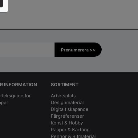
Prenumerera >>
R INFORMATION
SORTIMENT
rleksguide för
Arbetsplats
pper
Designmaterial
Digitalt skapande
Färgreferenser
Konst & Hobby
Papper & Kartong
Pennor & Ritmaterial