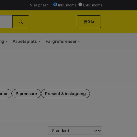
Visa priser:
Inkl. moms
Exkl. moms
0
kr
ing
Arbetsplats
Färgreferenser
rlor
Piprensare
Present & inslagning