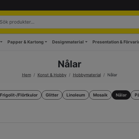
Papper & Kartong
Designmaterial
Presentation & Förvar
Nålar
Hem
/
Konst & Hobby
/
Hobbymaterial
/
Nålar
Frigolit-/Flörtkulor
Glitter
Linoleum
Mosaik
Nålar
Pä