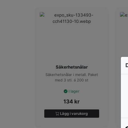
Säkerhetsnålar
Säkerhetsnålar i metall. Paket
1
med 3 stl. á 200 st
I lager
134
kr
Lägg i varukorg