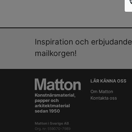
Inspiration och erbjudanden
mailkorgen!
LÄR KÄNNA OSS
Om Matton
Konstnärsmaterial,
Kontakta oss
papper och
arkitektmaterial
sedan 1950
Matton i Sverige AB
Org. nr: 559070-7989