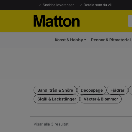
Snabba leveranser
Betala som du vill
Konst & Hobby
Pennor & Ritmaterial
Band, tråd & Snöre
Decoupage
Fjädrar
Sigill & Lackstänger
Växter & Blommor
Visar alla 3 resultat