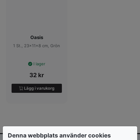
Oasis
1 St., 23x11x8 cm, Grön
I lager
32
kr
Lägg i varukorg
Denna webbplats använder cookies