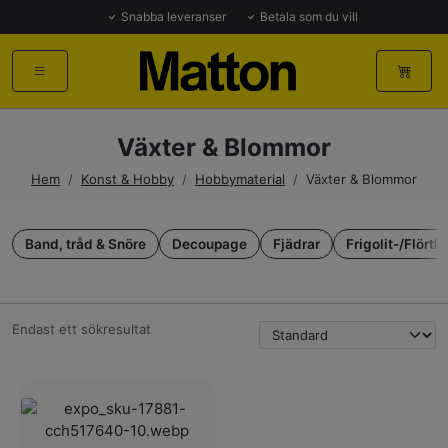
Snabba leveranser
Betala som du vill
Växter & Blommor
Hem
/
Konst & Hobby
/
Hobbymaterial
/
Växter & Blommor
Band, tråd & Snöre
Decoupage
Fjädrar
Frigolit-/Flörtk
Endast ett sökresultat