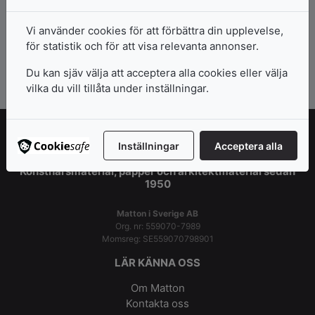
Inspiration och erbjudanden direkt i
Vi använder cookies för att förbättra din upplevelse,
mailkorgen!
för statistik och för att visa relevanta annonser.
Du kan sjäv välja att acceptera alla cookies eller välja
Prenumerera >>
vilka du vill tillåta under inställningar.
Inställningar
Acceptera alla
Konstnärsmaterial, papper och arkitektmaterial sedan
1950
Matton i Sverige AB
Org. nr: 559070-7989
Momsreg: SE559070798901
LÄR KÄNNA OSS
Om Matton
Kontakta oss