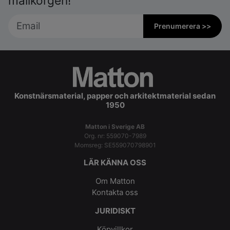
mailkorgen!
Prenumerera >>
Konstnärsmaterial, papper och arkitektmaterial sedan
1950
Matton i Sverige AB
Org. nr: 559070-7989
Momsreg: SE559070798901
LÄR KÄNNA OSS
Om Matton
Kontakta oss
JURIDISKT
Köpvillkor