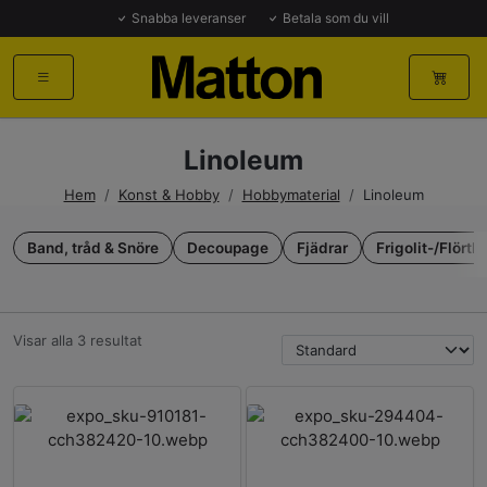
Snabba leveranser
Betala som du vill
Linoleum
Hem
/
Konst & Hobby
/
Hobbymaterial
/
Linoleum
Band, tråd & Snöre
Decoupage
Fjädrar
Frigolit-/Flörtk
Visar alla 3 resultat