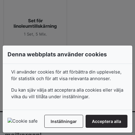
Set för
linoleumtillskärning
1 Set, 5 Mix.
I lager
Denna webbplats använder cookies
178
kr
Vi använder cookies för att förbättra din upplevelse,
Lägg i varukorg
Köp
för statistik och för att visa relevanta annonser.
Du kan sjäv välja att acceptera alla cookies eller välja
vilka du vill tillåta under inställningar.
Inställningar
Acceptera alla
Inspiration och erbjudanden direkt i