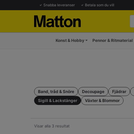
Snabba leveranser
Betala som du vill
Konst & Hobby
Pennor & Ritmaterial
Band, tråd & Snöre
Decoupage
Fjädrar
Sigill & Lackstänger
Växter & Blommor
Visar alla 3 resultat