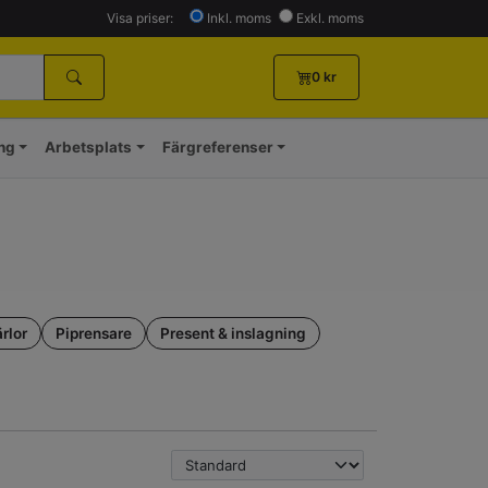
Visa priser:
Inkl. moms
Exkl. moms
0
kr
ing
Arbetsplats
Färgreferenser
rlor
Piprensare
Present & inslagning