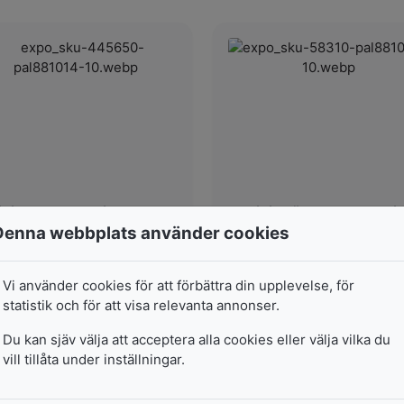
igillset Manuscript 17MM
Sigillstämpel Manuscrip
Denna webbplats använder cookies
Sigillset med klock-symbol,
Sigillstämpel Klockor med
samt en röd
keramikhandtag.nDiameter 
lackstång.nDiameter ...
mm.
Vi använder cookies för att förbättra din upplevelse, för
I lager
I lager
statistik och för att visa relevanta annonser.
Pris från
Pris från
Du kan sjäv välja att acceptera alla cookies eller välja vilka du
196
kr
124
kr
vill tillåta under inställningar.
3 varianter
3 varianter