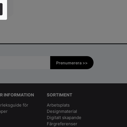
Prenumerera >>
R INFORMATION
SORTIMENT
rleksguide för
Arbetsplats
pper
Designmaterial
Digitalt skapande
Färgreferenser