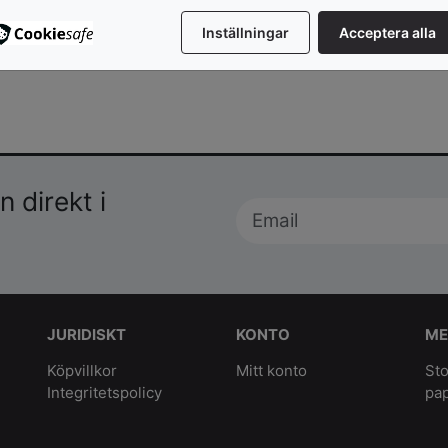
Visa produkter
Visa produkter
Inställningar
Acceptera alla
 direkt i
JURIDISKT
KONTO
ME
Köpvillkor
Mitt konto
Sto
Integritetspolicy
pa