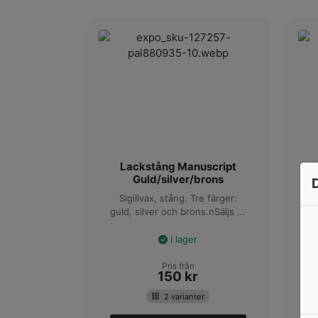
Lackstång Manuscript
S
Guld/silver/brons
Sigillvax, stång. Tre färger:
guld, silver och brons.nSäljs ...
I lager
Pris från
150
kr
2 varianter