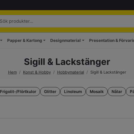
Papper & Kartong
Designmaterial
Presentation & Förvar
Sigill & Lackstänger
Hem
/
Konst & Hobby
/
Hobbymaterial
/
Sigill & Lackstänger
Frigolit-/Flörtkulor
Glitter
Linoleum
Mosaik
Nålar
Pä