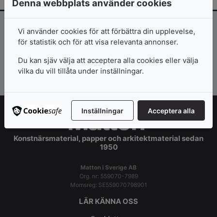
Denna webbplats använder cookies
Inspiration och erbjudanden direkt i
Vi använder cookies för att förbättra din upplevelse,
för statistik och för att visa relevanta annonser.
mailkorgen!
Du kan sjäv välja att acceptera alla cookies eller välja
vilka du vill tillåta under inställningar.
Prenumerera >>
Inställningar
Acceptera alla
Konstnärsmaterial, papper och arkitektmaterial sedan
1950
Matton i Sverige AB
Org. nr: 559070-7989
Momsreg: SE559070798901
LÄR KÄNNA OSS