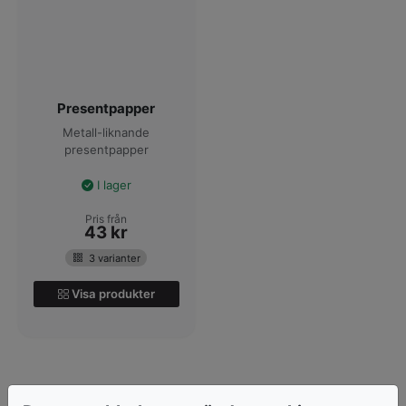
Presentpapper
Metall-liknande
presentpapper
I lager
Pris från
43
kr
3 varianter
Visa produkter