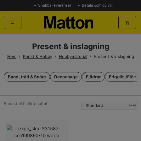
Snabba leveranser
Betala som du vill
Present & inslagning
Hem
/
Konst & Hobby
/
Hobbymaterial
/
Present & inslagning
Band, tråd & Snöre
Decoupage
Fjädrar
Frigolit-/Flörtk
Endast ett sökresultat